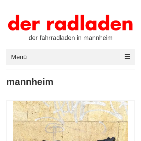
der fahrradladen in mannheim
Menü
startseite
mannheim
marken
öffnungszeiten / kontakt
leasing / finanzierung
preistool
kalender