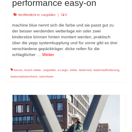
performance easy-on
Veröffentlicht in:
cargobike
|
0
machine blue nennt sich die farbe und sie passt gut zu
der besser werdenden wetterlage.ein oder zwei
kindersitze können hinten montiert werden, praktisch
über die yepp systemkupplung und für vorne gibt es drei
verschiedene gepäckträger. dicke reifen für die
schlaglöcher …
Weiter
benno
,
bosch ebike
,
cargobike
,
e-cargo
,
ebike
,
lastenrad
,
lastenradförderung
,
lastenradmannheim
,
mannheim