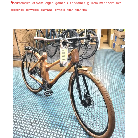
custombike
,
dt swiss
,
ergon
,
garbaruk
,
handarbeit
,
jguillem
,
mannheim
,
mtb
,
rockshox
,
schwalbe
,
shimano
,
syntace
,
titan
,
titanium