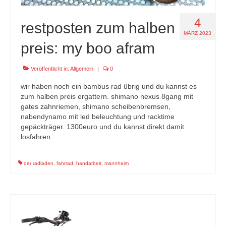
4
restposten zum halben
MÄRZ 2023
preis: my boo afram
Veröffentlicht in:
Allgemein
|
0
wir haben noch ein bambus rad übrig und du kannst es
zum halben preis ergattern. shimano nexus 8gang mit
gates zahnriemen, shimano scheibenbremsen,
nabendynamo mit led beleuchtung und racktime
gepäckträger. 1300euro und du kannst direkt damit
losfahren.
der radladen
,
fahrrad
,
handarbeit
,
mannheim