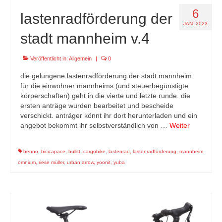
6
lastenradförderung der
JAN. 2023
stadt mannheim v.4
Veröffentlicht in:
Allgemein
|
0
die gelungene lastenradförderung der stadt mannheim
für die einwohner mannheims (und steuerbegünstigte
körperschaften) geht in die vierte und letzte runde. die
ersten anträge wurden bearbeitet und bescheide
verschickt. anträger könnt ihr dort herunterladen und ein
angebot bekommt ihr selbstverständlich von …
Weiter
benno
,
bicicapace
,
bullitt
,
cargobike
,
lastenrad
,
lastenradförderung
,
mannheim
,
omnium
,
riese müller
,
urban arrow
,
yoonit
,
yuba