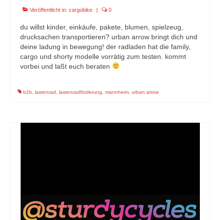
Veröffentlicht in:
cargobike
|
0
du willst kinder, einkäufe, pakete, blumen, spielzeug,
drucksachen transportieren? urban arrow bringt dich und
deine ladung in bewegung! der radladen hat die family,
cargo und shorty modelle vorrätig zum testen. kommt
vorbei und laßt euch beraten
b2b
,
lastenrad
,
lastenradförderung
,
mannheim
,
urban arrow