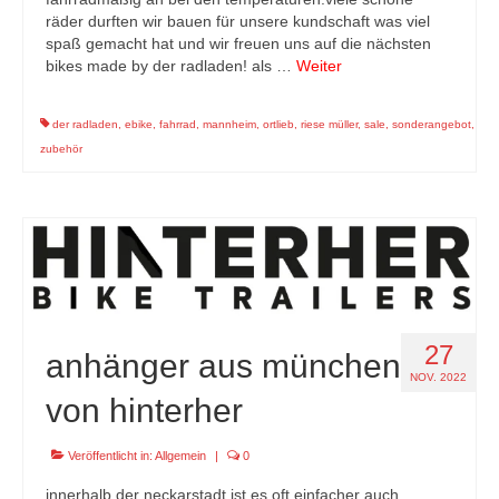
räder durften wir bauen für unsere kundschaft was viel
spaß gemacht hat und wir freuen uns auf die nächsten
bikes made by der radladen! als …
Weiter
der radladen
,
ebike
,
fahrrad
,
mannheim
,
ortlieb
,
riese müller
,
sale
,
sonderangebot
,
zubehör
27
anhänger aus münchen
NOV. 2022
von hinterher
Veröffentlicht in:
Allgemein
|
0
innerhalb der neckarstadt ist es oft einfacher auch