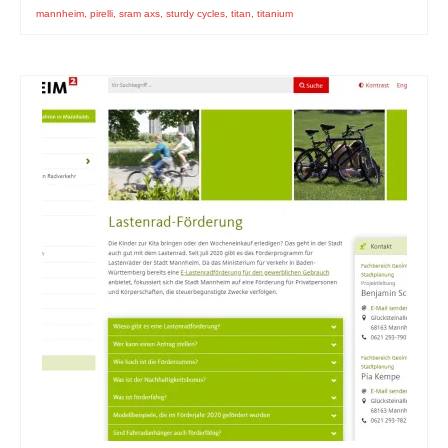
mannheim
,
pirelli
,
sram axs
,
sturdy cycles
,
titan
,
titanium