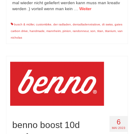
mal wieder nicht geliefert werden kann muss man kreativ
werden .) vorteil wenn man kein …
Weiter
busch & müller
,
custombike
,
der radladen
,
derradladenxtralove
,
dt swiss
,
gates
carbon drive
,
handmade
,
mannheim
,
pinion
,
randonneur
,
son
,
titan
,
titanium
,
van
nicholas
6
benno boost 10d
MAI 2023