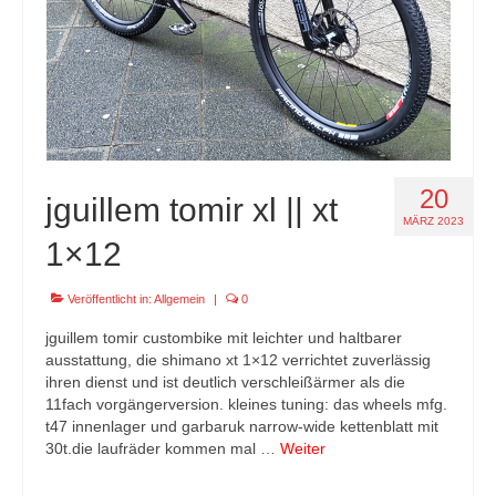
20
jguillem tomir xl || xt
MÄRZ 2023
1×12
Veröffentlicht in:
Allgemein
|
0
jguillem tomir custombike mit leichter und haltbarer
ausstattung, die shimano xt 1×12 verrichtet zuverlässig
ihren dienst und ist deutlich verschleißärmer als die
11fach vorgängerversion. kleines tuning: das wheels mfg.
t47 innenlager und garbaruk narrow-wide kettenblatt mit
30t.die laufräder kommen mal …
Weiter