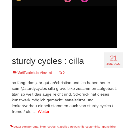
21
sturdy cycles : cilla
JAN. 2023
Veröffentlicht in:
Allgemein
|
0
so fängt das jahr gut an!christian und ich haben heute
sein @sturdycycles cilla gravelbike zusammen aufgebaut.
titan so weit das auge reicht und, 3d-druck hat dieses
kunstwerk möglich gemacht. sattelstütze und
lenker/vorbau einheit stammen auch von sturdy cycles /
frome / uk. …
Weiter
beast components
,
bjorn cycles
,
classified powershift
,
custombike
,
gravelbike
,