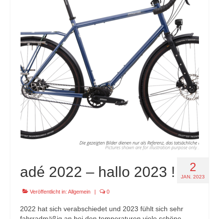
2
adé 2022 – hallo 2023 !
JAN. 2023
Veröffentlicht in:
Allgemein
|
0
2022 hat sich verabschiedet und 2023 fühlt sich sehr
fahrradmäßig an bei den temperaturen.viele schöne