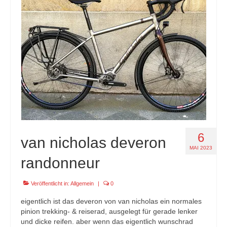
specials
tout terrain pamir / appia / belair / divide
urban arrow familynext pro / 2026 / 100nm
impressum
6
van nicholas deveron
MAI 2023
randonneur
Veröffentlicht in:
Allgemein
|
0
eigentlich ist das deveron von van nicholas ein normales
pinion trekking- & reiserad, ausgelegt für gerade lenker
und dicke reifen. aber wenn das eigentlich wunschrad