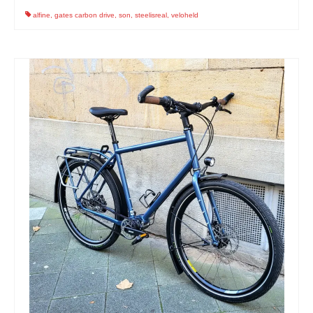
alfine
,
gates carbon drive
,
son
,
steelisreal
,
veloheld