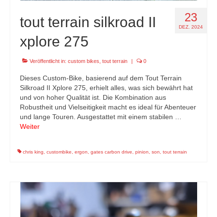
23
tout terrain silkroad II
DEZ. 2024
xplore 275
Veröffentlicht in:
custom bikes
,
tout terrain
|
0
Dieses Custom-Bike, basierend auf dem Tout Terrain
Silkroad II Xplore 275, erhielt alles, was sich bewährt hat
und von hoher Qualität ist. Die Kombination aus
Robustheit und Vielseitigkeit macht es ideal für Abenteuer
und lange Touren. Ausgestattet mit einem stabilen …
Weiter
chris king
,
custombike
,
ergon
,
gates carbon drive
,
pinion
,
son
,
tout terrain