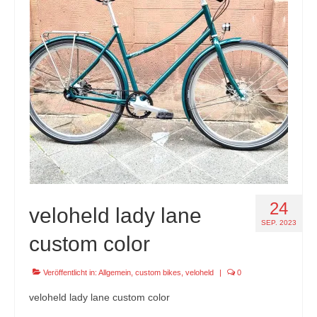
24
veloheld lady lane
SEP. 2023
custom color
Veröffentlicht in:
Allgemein
,
custom bikes
,
veloheld
|
0
veloheld lady lane custom color