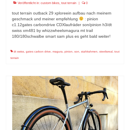
Veröffentlicht in:
custom bikes
,
tout terrain
|
0
tout terrain outback 29 xploreein aufbau nach meinem
geschmack und meiner empfehlung
: pinion
c1.12gates carbondrive CDXlaufräder son/pinion h3/dt
swiss xm481 by whizzwheelsmagura mt trail
180/180schwalbe smart sam plus es geht bald weiter!
dt swiss
,
gates carbon drive
,
magura
,
pinion
,
son
,
stahlrahmen
,
steelisreal
,
tout
terrain