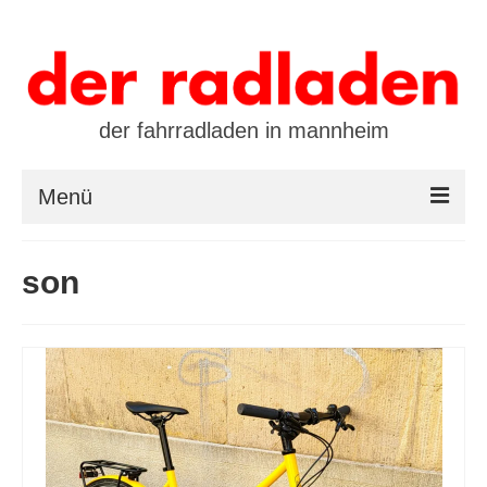
der fahrradladen in mannheim
Menü
startseite
son
marken
öffnungszeiten / kontakt
leasing / finanzierung
preistool
kalender