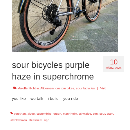
10
sour bicycles purple
MÄRZ 2024
haze in superchrome
Veröffentlicht in:
Allgemein
,
custom bikes
,
sour bicycles
|
0
you like – we talk – i build – you ride
aerothan
,
aivee
,
custombike
,
ergon
,
mannheim
,
schwalbe
,
son
,
sour
,
sram
,
stahlrahmen
,
steelisreal
,
zipp