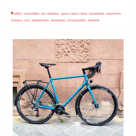
alfine
,
custombike
,
der radladen
,
gates carbon drive
,
handarbeit
,
mannheim
,
shimano
,
son
,
stahlrahmen
,
steelisreal
,
unchainurride
,
veloheld