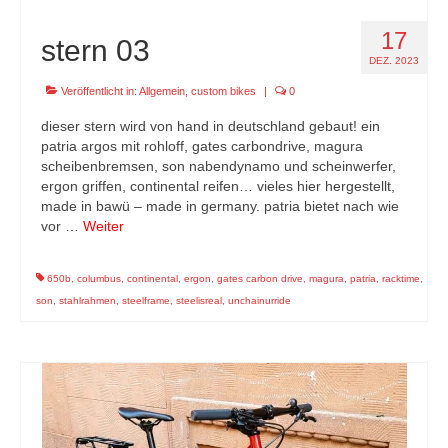
17
stern 03
DEZ. 2023
Veröffentlicht in:
Allgemein
,
custom bikes
|
0
dieser stern wird von hand in deutschland gebaut! ein
patria argos mit rohloff, gates carbondrive, magura
scheibenbremsen, son nabendynamo und scheinwerfer,
ergon griffen, continental reifen… vieles hier hergestellt,
made in bawü – made in germany. patria bietet nach wie
vor …
Weiter
650b
,
columbus
,
continental
,
ergon
,
gates carbon drive
,
magura
,
patria
,
racktime
,
son
,
stahlrahmen
,
steelframe
,
steelisreal
,
unchainurride