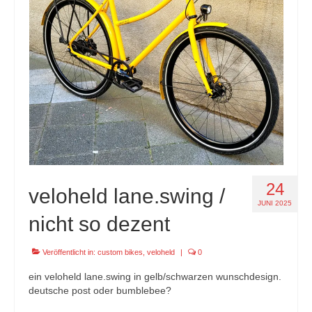
specials
tout terrain pamir / appia / belair / divide
urban arrow familynext pro / 2026 / 100nm
impressum
24
veloheld lane.swing /
JUNI 2025
nicht so dezent
Veröffentlicht in:
custom bikes
,
veloheld
|
0
ein veloheld lane.swing in gelb/schwarzen wunschdesign.
deutsche post oder bumblebee?