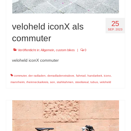
25
veloheld iconX als
SEP. 2023
commuter
Veröffentlicht in:
Allgemein
,
custom bikes
|
0
veloheld iconX commuter
commuter
,
der radladen
,
derradladenxtralove
,
fahrrad
,
handarbeit
,
iconx
,
mannheim
,
rheinneckarkreis
,
son
,
stahlrahmen
,
steelisreal
,
tubus
,
veloheld