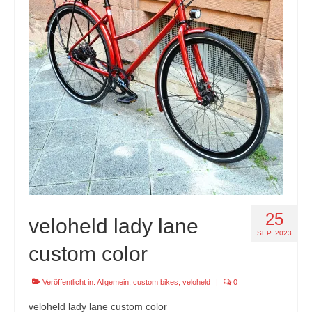
25
veloheld lady lane
SEP. 2023
custom color
Veröffentlicht in:
Allgemein
,
custom bikes
,
veloheld
|
0
veloheld lady lane custom color