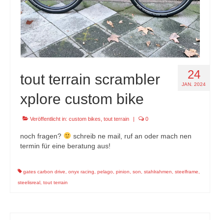
24
tout terrain scrambler
JAN. 2024
xplore custom bike
Veröffentlicht in:
custom bikes
,
tout terrain
|
0
noch fragen?
schreib ne mail, ruf an oder mach nen
termin für eine beratung aus!
gates carbon drive
,
onyx racing
,
pelago
,
pinion
,
son
,
stahlrahmen
,
steelframe
,
steelisreal
,
tout terrain