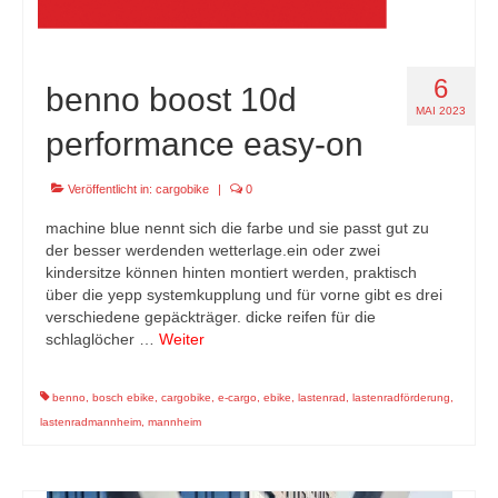
6
benno boost 10d
MAI 2023
performance easy-on
Veröffentlicht in:
cargobike
|
0
machine blue nennt sich die farbe und sie passt gut zu
der besser werdenden wetterlage.ein oder zwei
kindersitze können hinten montiert werden, praktisch
über die yepp systemkupplung und für vorne gibt es drei
verschiedene gepäckträger. dicke reifen für die
schlaglöcher …
Weiter
benno
,
bosch ebike
,
cargobike
,
e-cargo
,
ebike
,
lastenrad
,
lastenradförderung
,
lastenradmannheim
,
mannheim