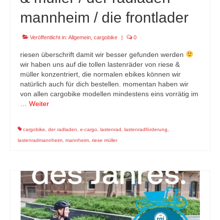
mannheim / die frontlader
Veröffentlicht in:
Allgemein
,
cargobike
|
0
riesen überschrift damit wir besser gefunden werden
wir haben uns auf die tollen lastenräder von riese &
müller konzentriert, die normalen ebikes können wir
natürlich auch für dich bestellen. momentan haben wir
von allen cargobike modellen mindestens eins vorrätig im
…
Weiter
cargobike
,
der radladen
,
e-cargo
,
lastenrad
,
lastenradförderung
,
lastenradmannheim
,
mannheim
,
riese müller