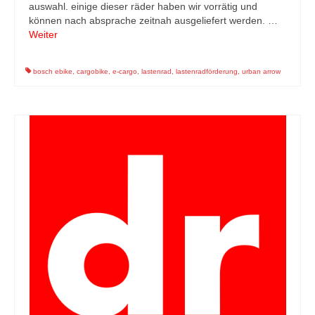
auswahl. einige dieser räder haben wir vorrätig und
können nach absprache zeitnah ausgeliefert werden. …
Weiter
bosch ebike
,
cargobike
,
e-cargo
,
lastenrad
,
lastenradförderung
,
urban arrow