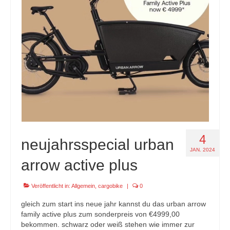
specials
tout terrain pamir / appia / belair / divide
urban arrow familynext pro / 2026 / 100nm
impressum
4
neujahrsspecial urban
JAN. 2024
arrow active plus
Veröffentlicht in:
Allgemein
,
cargobike
|
0
gleich zum start ins neue jahr kannst du das urban arrow
family active plus zum sonderpreis von €4999,00
bekommen. schwarz oder weiß stehen wie immer zur