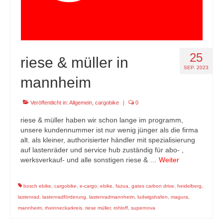
25
riese & müller in
SEP. 2023
mannheim
Veröffentlicht in:
Allgemein
,
cargobike
|
0
riese & müller haben wir schon lange im programm,
unsere kundennummer ist nur wenig jünger als die firma
alt. als kleiner, authorisierter händler mit spezialisierung
auf lastenräder und service hub zuständig für abo- ,
werksverkauf- und alle sonstigen riese & …
Weiter
bosch ebike
,
cargobike
,
e-cargo
,
ebike
,
fazua
,
gates carbon drive
,
heidelberg
,
lastenrad
,
lastenradförderung
,
lastenradmannheim
,
ludwigshafen
,
magura
,
mannheim
,
rheinneckarkreis
,
riese müller
,
rohloff
,
supernova