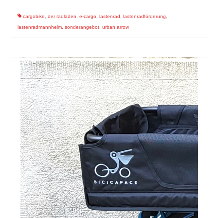
cargobike
,
der radladen
,
e-cargo
,
lastenrad
,
lastenradförderung
,
lastenradmannheim
,
sonderangebot
,
urban arrow