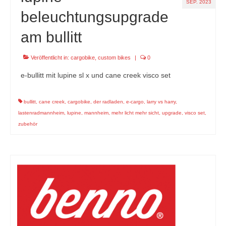
SEP. 2023
beleuchtungsupgrade
am bullitt
Veröffentlicht in:
cargobike
,
custom bikes
|
0
e-bullitt mit lupine sl x und cane creek visco set
bullitt
,
cane creek
,
cargobike
,
der radladen
,
e-cargo
,
larry vs harry
,
lastenradmannheim
,
lupine
,
mannheim
,
mehr licht mehr sicht
,
upgrade
,
visco set
,
zubehör