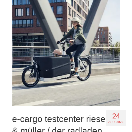
24
e-cargo testcenter riese
APR. 2023
& müller / der radladen