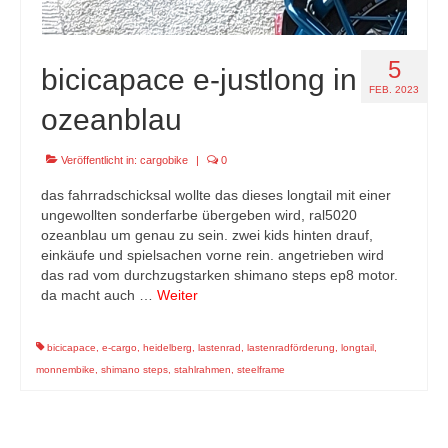
5
bicicapace e-justlong in
FEB. 2023
ozeanblau
Veröffentlicht in:
cargobike
|
0
das fahrradschicksal wollte das dieses longtail mit einer
ungewollten sonderfarbe übergeben wird, ral5020
ozeanblau um genau zu sein. zwei kids hinten drauf,
einkäufe und spielsachen vorne rein. angetrieben wird
das rad vom durchzugstarken shimano steps ep8 motor.
da macht auch …
Weiter
bicicapace
,
e-cargo
,
heidelberg
,
lastenrad
,
lastenradförderung
,
longtail
,
monnembike
,
shimano steps
,
stahlrahmen
,
steelframe