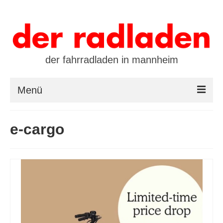
der fahrradladen in mannheim
Menü
startseite
e-cargo
marken
öffnungszeiten / kontakt
leasing / finanzierung
preistool
kalender