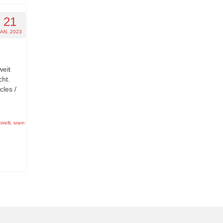
21
JAN. 2023
weit
ht.
cles /
pirelli
,
sram