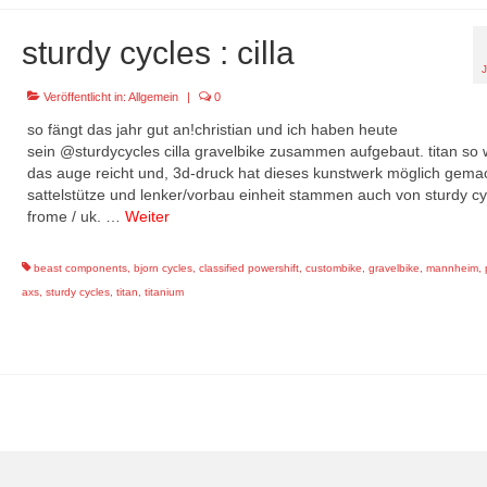
sturdy cycles : cilla
Veröffentlicht in:
Allgemein
|
0
so fängt das jahr gut an!christian und ich haben heute
sein @sturdycycles cilla gravelbike zusammen aufgebaut. titan so 
das auge reicht und, 3d-druck hat dieses kunstwerk möglich gemac
sattelstütze und lenker/vorbau einheit stammen auch von sturdy cy
frome / uk. …
Weiter
beast components
,
bjorn cycles
,
classified powershift
,
custombike
,
gravelbike
,
mannheim
,
axs
,
sturdy cycles
,
titan
,
titanium