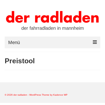
der fahrradladen in mannheim
Menü
startseite
Preistool
marken
öffnungszeiten / kontakt
leasing / finanzierung
preistool
© 2026 der radladen - WordPress Theme by
Kadence WP
kalender