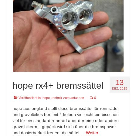
specials
tout terrain pamir / appia / belair / divide
urban arrow familynext pro / 2026 / 100nm
impressum
13
hope rx4+ bremssättel
DEZ. 2025
Veröffentlicht in:
hope
,
technik zum anfassen
|
0
hope aus england stellt diese bremssättel für rennräder
und gravelbikes her. mit 4 kolben vielleicht ein bisschen
viel für ein standard rennrad aber der eine oder andere
gravelbiker mit gepäck wird sich über die bremspower
und dosierbarkeit freuen. die sättel …
Weiter