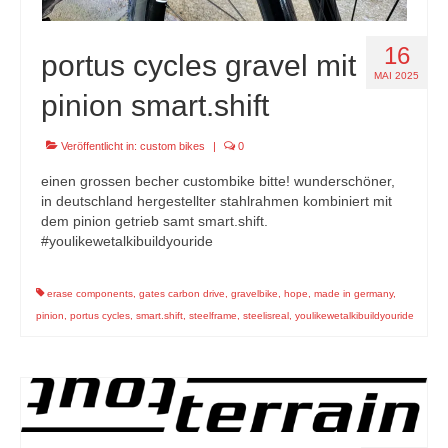
16
portus cycles gravel mit
MAI 2025
pinion smart.shift
Veröffentlicht in:
custom bikes
|
0
einen grossen becher custombike bitte! wunderschöner,
in deutschland hergestellter stahlrahmen kombiniert mit
dem pinion getrieb samt smart.shift.
#youlikewetalkibuildyouride
erase components
,
gates carbon drive
,
gravelbike
,
hope
,
made in germany
,
pinion
,
portus cycles
,
smart.shift
,
steelframe
,
steelisreal
,
youlikewetalkibuildyouride