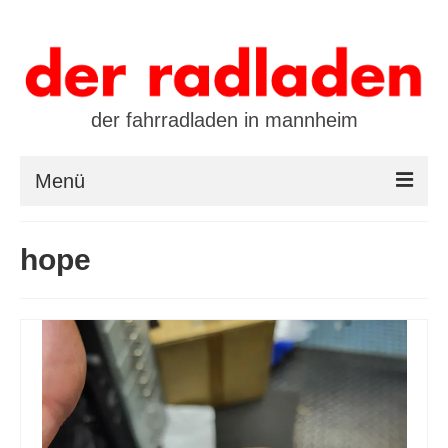
der fahrradladen in mannheim
Menü
startseite
hope
marken
öffnungszeiten / kontakt
leasing / finanzierung
preistool
kalender