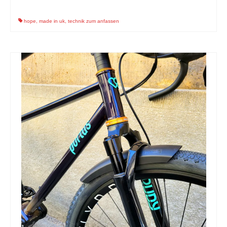
hope
,
made in uk
,
technik zum anfassen