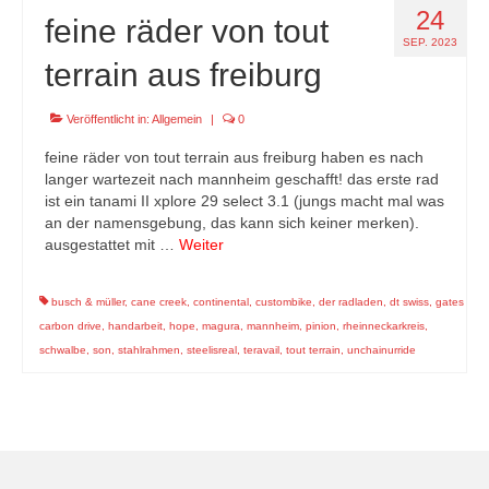
24
feine räder von tout
SEP. 2023
terrain aus freiburg
Veröffentlicht in:
Allgemein
|
0
feine räder von tout terrain aus freiburg haben es nach
langer wartezeit nach mannheim geschafft! das erste rad
ist ein tanami II xplore 29 select 3.1 (jungs macht mal was
an der namensgebung, das kann sich keiner merken).
ausgestattet mit …
Weiter
busch & müller
,
cane creek
,
continental
,
custombike
,
der radladen
,
dt swiss
,
gates
carbon drive
,
handarbeit
,
hope
,
magura
,
mannheim
,
pinion
,
rheinneckarkreis
,
schwalbe
,
son
,
stahlrahmen
,
steelisreal
,
teravail
,
tout terrain
,
unchainurride