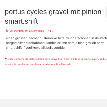
portus cycles gravel mit pinion
smart.shift
Veröffentlicht in:
custom bikes
|
0
einen grossen becher custombike bitte! wunderschöner, in deutsc
hergestellter stahlrahmen kombiniert mit dem pinion getrieb samt
smart.shift. #youlikewetalkibuildyouride
erase components
,
gates carbon drive
,
gravelbike
,
hope
,
made in germany
,
pinion
,
portus
smart.shift
,
steelframe
,
steelisreal
,
youlikewetalkibuildyouride