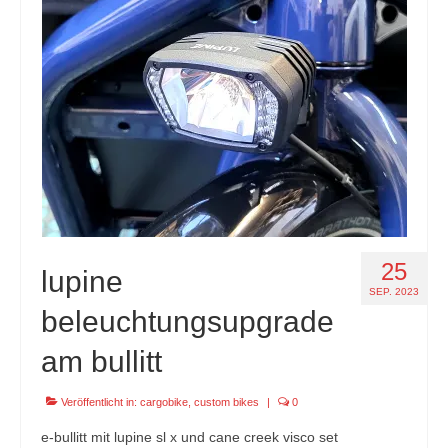
specials
tout terrain pamir / appia / belair / divide
urban arrow familynext pro / 2026 / 100nm
impressum
25
lupine
SEP. 2023
beleuchtungsupgrade
am bullitt
Veröffentlicht in:
cargobike
,
custom bikes
|
0
e-bullitt mit lupine sl x und cane creek visco set