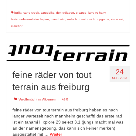
bullitt
,
cane creek
,
cargobike
,
der radladen
,
e-cargo
,
larry vs harry
,
lastenradmannheim
,
lupine
,
mannheim
,
mehr licht mehr sicht
,
upgrade
,
visco set
,
zubehör
24
feine räder von tout
SEP. 2023
terrain aus freiburg
Veröffentlicht in:
Allgemein
|
0
feine räder von tout terrain aus freiburg haben es nach
langer wartezeit nach mannheim geschafft! das erste rad
ist ein tanami II xplore 29 select 3.1 (jungs macht mal was
an der namensgebung, das kann sich keiner merken).
ausgestattet mit …
Weiter