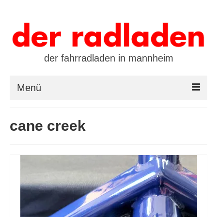
der fahrradladen in mannheim
Menü
startseite
cane creek
marken
öffnungszeiten / kontakt
leasing / finanzierung
preistool
kalender