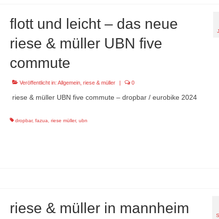
flott und leicht – das neue
riese & müller UBN five
commute
Veröffentlicht in:
Allgemein
,
riese & müller
|
0
riese & müller UBN five commute – dropbar / eurobike 2024
dropbar
,
fazua
,
riese müller
,
ubn
riese & müller in mannheim