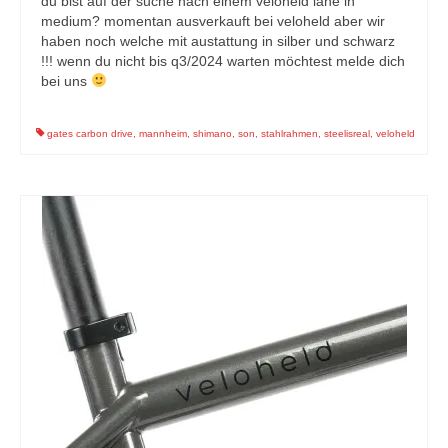
du bist auf der suche nach einem veloheld lane in
medium? momentan ausverkauft bei veloheld aber wir
haben noch welche mit austattung in silber und schwarz
!!! wenn du nicht bis q3/2024 warten möchtest melde dich
bei uns
gates carbon drive
,
mannheim
,
shimano
,
son
,
stahlrahmen
,
steelisreal
,
veloheld