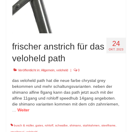
24
frischer anstrich für das
OKT. 2023
veloheld path
Veröffentlicht in:
Allgemein
,
veloheld
|
0
das veloheld path hat die neue farbe chrystal grey
bekommen und mehr schaltungsvarianten. neben der
shimano alfine 8gang kann das path jetzt auch mit der
alfine 11gang und rohloff speedhub 14gang angeboten.
die shimano varianten kommen mit dem cdn zahnriemen,
…
Weiter
busch & müller
,
gates
,
rohloff
,
schwalbe
,
shimano
,
stahlrahmen
,
steelframe
,
steelisreal
,
veloheld