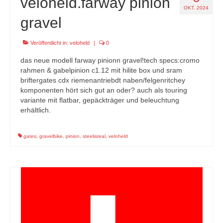
veloheld.farway pinion
OKT. 2024
gravel
Veröffentlicht in:
veloheld
|
0
das neue modell farway pinionn gravel!tech specs:cromo
rahmen & gabelpinion c1.12 mit hilite box und sram
briftergates cdx riemenantriebdt naben/felgenritchey
komponenten hört sich gut an oder? auch als touring
variante mit flatbar, gepäckträger und beleuchtung
erhältlich.
gates
,
gravelbike
,
pinion
,
steelisreal
,
veloheld