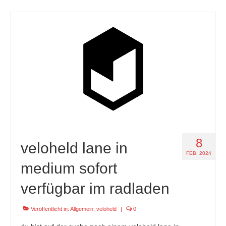
8
veloheld lane in
FEB. 2024
medium sofort
verfügbar im radladen
Veröffentlicht in:
Allgemein
,
veloheld
|
0