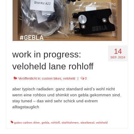
14
work in progress:
SEP. 2024
veloheld lane rohloff
Veröffentlicht in:
custom bikes
,
veloheld
|
0
aber typisch radladen: ganz standard wird’s wohl nicht
wenn eine rohbox und shimkit von gebla gekommen sind.
stay tuned – das wird sehr schick und extrem
alltagstauglich
gates carbon drive
,
gebla
,
rohloff
,
stahlrahmen
,
steelisreal
,
veloheld