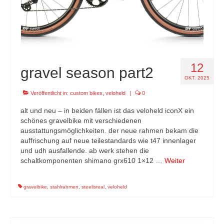
12
gravel season part2
OKT. 2025
Veröffentlicht in:
custom bikes
,
veloheld
|
0
alt und neu – in beiden fällen ist das veloheld iconX ein
schönes gravelbike mit verschiedenen
ausstattungsmöglichkeiten. der neue rahmen bekam die
auffrischung auf neue teilestandards wie t47 innenlager
und udh ausfallende. ab werk stehen die
schaltkomponenten shimano grx610 1×12 …
Weiter
gravelbike
,
stahlrahmen
,
steelisreal
,
veloheld