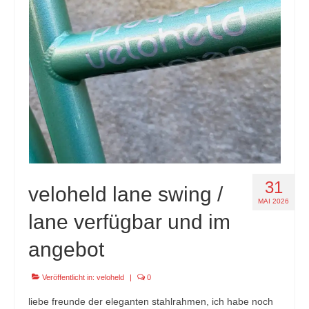
specials
tout terrain pamir / appia / belair / divide
urban arrow familynext pro / 2026 / 100nm
impressum
31
veloheld lane swing /
MAI 2026
lane verfügbar und im
angebot
Veröffentlicht in:
veloheld
|
0
liebe freunde der eleganten stahlrahmen, ich habe noch