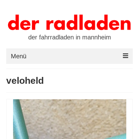
der fahrradladen in mannheim
Menü
startseite
veloheld
marken
öffnungszeiten / kontakt
leasing / finanzierung
preistool
kalender