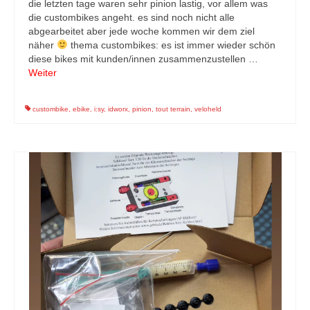
die letzten tage waren sehr pinion lastig, vor allem was
die custombikes angeht. es sind noch nicht alle
abgearbeitet aber jede woche kommen wir dem ziel
näher
thema custombikes: es ist immer wieder schön
diese bikes mit kunden/innen zusammenzustellen …
Weiter
custombike
,
ebike
,
i:sy
,
idworx
,
pinion
,
tout terrain
,
veloheld