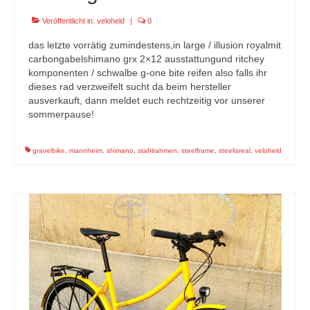
Veröffentlicht in:
veloheld
|
0
das letzte vorrätig zumindestens,in large / illusion royalmit
carbongabelshimano grx 2×12 ausstattungund ritchey
komponenten / schwalbe g-one bite reifen also falls ihr
dieses rad verzweifelt sucht da beim hersteller
ausverkauft, dann meldet euch rechtzeitig vor unserer
sommerpause!
gravelbike
,
mannheim
,
shimano
,
stahlrahmen
,
steelframe
,
steelisreal
,
veloheld