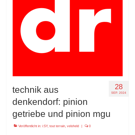
28
technik aus
SEP. 2024
denkendorf: pinion
getriebe und pinion mgu
Veröffentlicht in:
i:SY
,
tout terrain
,
veloheld
|
0