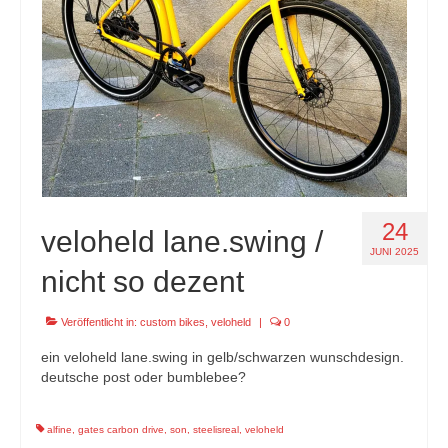
24
veloheld lane.swing /
JUNI 2025
nicht so dezent
Veröffentlicht in:
custom bikes
,
veloheld
|
0
ein veloheld lane.swing in gelb/schwarzen wunschdesign.
deutsche post oder bumblebee?
alfine
,
gates carbon drive
,
son
,
steelisreal
,
veloheld