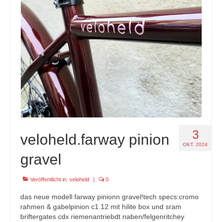
specials
tout terrain pamir / appia / belair / divide
urban arrow familynext pro / 2026 / 100nm
impressum
3
veloheld.farway pinion
OKT. 2024
gravel
Veröffentlicht in:
veloheld
|
0
das neue modell farway pinionn gravel!tech specs:cromo
rahmen & gabelpinion c1.12 mit hilite box und sram
briftergates cdx riemenantriebdt naben/felgenritchey