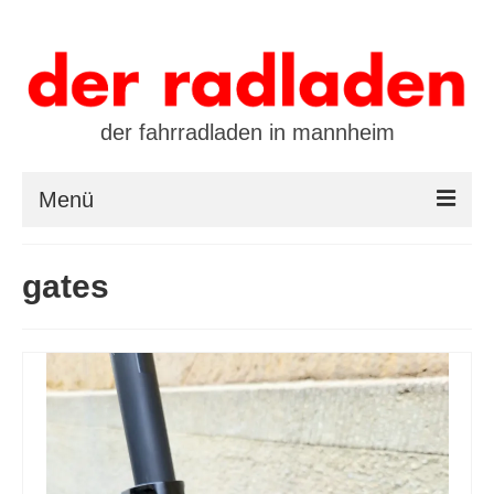
der fahrradladen in mannheim
Menü
startseite
gates
marken
öffnungszeiten / kontakt
leasing / finanzierung
preistool
kalender