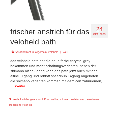
24
frischer anstrich für das
OKT. 2023
veloheld path
Veröffentlicht in:
Allgemein
,
veloheld
|
0
das veloheld path hat die neue farbe chrystal grey
bekommen und mehr schaltungsvarianten. neben der
shimano alfine 8gang kann das path jetzt auch mit der
alfine 11gang und rohloff speedhub 14gang angeboten.
die shimano varianten kommen mit dem cdn zahnriemen,
…
Weiter
busch & müller
,
gates
,
rohloff
,
schwalbe
,
shimano
,
stahlrahmen
,
steelframe
,
steelisreal
,
veloheld