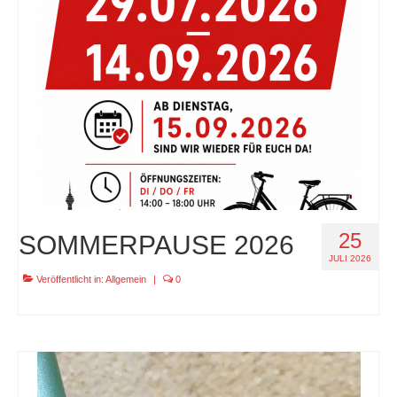
specials
tout terrain pamir / appia / belair / divide
urban arrow familynext pro / 2026 / 100nm
impressum
25
SOMMERPAUSE 2026
JULI 2026
Veröffentlicht in:
Allgemein
|
0