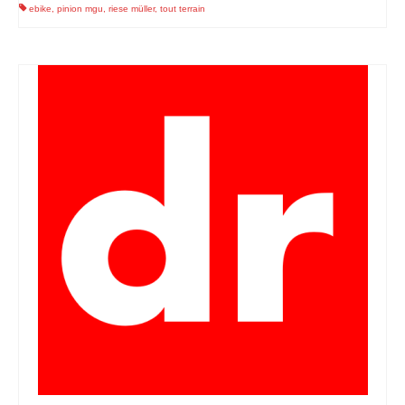
ebike
,
pinion mgu
,
riese müller
,
tout terrain