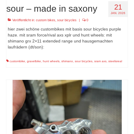
21
sour – made in saxony
JAN. 2026
Veröffentlicht in:
custom bikes
,
sour bicycles
|
0
hier zwei schöne custombikes mit basis sour bicycles purple
haze. mit sram force/rival axs xplr und hunt wheels: mit
shimano grx 2×11 extended range und hausgemachten
laufrädern (dt/son):
custombike
,
gravelbike
,
hunt wheels
,
shimano
,
sour bicycles
,
sram axs
,
steelisreal