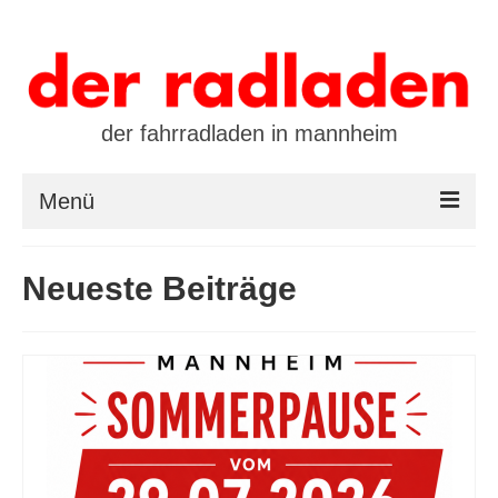
der fahrradladen in mannheim
Menü
startseite
Neueste Beiträge
marken
öffnungszeiten / kontakt
leasing / finanzierung
preistool
kalender