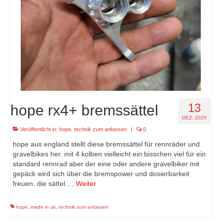
13
hope rx4+ bremssättel
DEZ. 2025
Veröffentlicht in:
hope
,
technik zum anfassen
|
0
hope aus england stellt diese bremssättel für rennräder und
gravelbikes her. mit 4 kolben vielleicht ein bisschen viel für ein
standard rennrad aber der eine oder andere gravelbiker mit
gepäck wird sich über die bremspower und dosierbarkeit
freuen. die sättel …
Weiter
hope
,
made in uk
,
technik zum anfassen