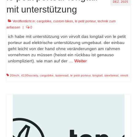
DEZ. 2025
mit unterstützung
Veröffentlicht in:
cargobike
,
custom bikes
,
le petit porteur
,
technik zum
anfassen
|
0
ich habe mit unterstützung von virvolt das longtail von le petit
porteur aud elektrische unterstützung umgebaut. der einbau
geht leicht von der hand ohne veränderungen am rahmen
vornehmen zu müssen (heisst ein rückbau ist genauso
unlompliziert). wie man auf der …
Weiter
20inch
,
4130society
,
cargobike
,
lastenrad
,
le petit porteur
,
longtail
,
steelisreal
,
virvolt