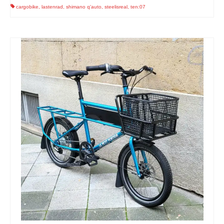
cargobike
,
lastenrad
,
shimano q'auto
,
steelisreal
,
ten:07