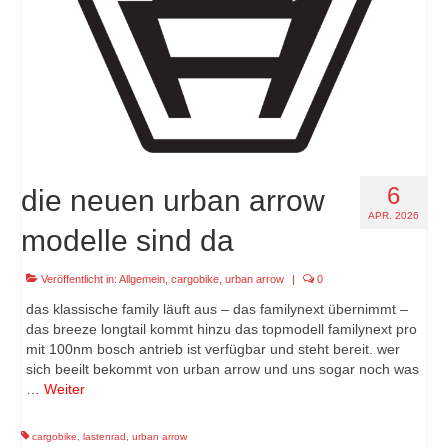
6
die neuen urban arrow
APR. 2026
modelle sind da
Veröffentlicht in:
Allgemein
,
cargobike
,
urban arrow
|
0
das klassische family läuft aus – das familynext übernimmt –
das breeze longtail kommt hinzu das topmodell familynext pro
mit 100nm bosch antrieb ist verfügbar und steht bereit. wer
sich beeilt bekommt von urban arrow und uns sogar noch was
…
Weiter
cargobike
,
lastenrad
,
urban arrow