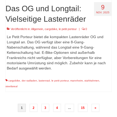
9
Das OG und Longtail:
NOV. 2025
Vielseitige Lastenräder
Veröffentlicht in:
Allgemein
,
cargobike
,
le petit porteur
|
0
Le Petit Porteur bietet die kompakten Lastenräder OG und
Longtail an. Das OG verfügt über eine 8-Gang-
Nabenschaltung, während das Longtail eine 9-Gang-
Kettenschaltung hat. E-Bike-Optionen sind außerhalb
Frankreichs nicht verfügbar, aber Vorbereitungen für eine
motorisierte Umrüstung sind möglich. Zubehör kann je nach
Bedarf ausgewählt werden.
cargobike
,
der radladen
,
lastenrad
,
le petit porteur
,
mannheim
,
stahlrahmen
,
steelisreal
Seitennummerierung
1
2
3
4
…
15
»