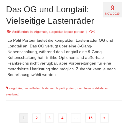
9
Das OG und Longtail:
NOV. 2025
Vielseitige Lastenräder
Veröffentlicht in:
Allgemein
,
cargobike
,
le petit porteur
|
0
Le Petit Porteur bietet die kompakten Lastenräder OG und
Longtail an. Das OG verfügt über eine 8-Gang-
Nabenschaltung, während das Longtail eine 9-Gang-
Kettenschaltung hat. E-Bike-Optionen sind außerhalb
Frankreichs nicht verfügbar, aber Vorbereitungen für eine
motorisierte Umrüstung sind möglich. Zubehör kann je nach
Bedarf ausgewählt werden.
cargobike
,
der radladen
,
lastenrad
,
le petit porteur
,
mannheim
,
stahlrahmen
,
steelisreal
Seitennummerierung
1
2
3
4
…
15
»