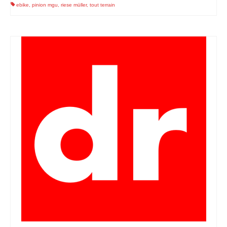
ebike
,
pinion mgu
,
riese müller
,
tout terrain