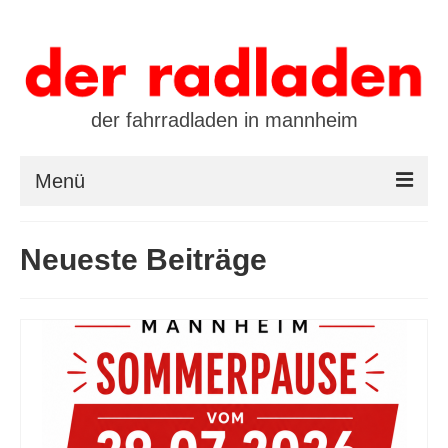
der fahrradladen in mannheim
Menü
startseite
Neueste Beiträge
marken
öffnungszeiten / kontakt
leasing / finanzierung
preistool
kalender