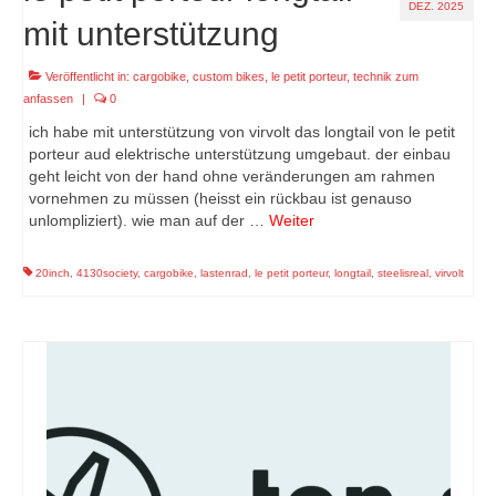
DEZ. 2025
mit unterstützung
Veröffentlicht in:
cargobike
,
custom bikes
,
le petit porteur
,
technik zum
anfassen
|
0
ich habe mit unterstützung von virvolt das longtail von le petit
porteur aud elektrische unterstützung umgebaut. der einbau
geht leicht von der hand ohne veränderungen am rahmen
vornehmen zu müssen (heisst ein rückbau ist genauso
unlompliziert). wie man auf der …
Weiter
20inch
,
4130society
,
cargobike
,
lastenrad
,
le petit porteur
,
longtail
,
steelisreal
,
virvolt