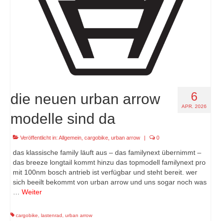
6
die neuen urban arrow
APR. 2026
modelle sind da
Veröffentlicht in:
Allgemein
,
cargobike
,
urban arrow
|
0
das klassische family läuft aus – das familynext übernimmt –
das breeze longtail kommt hinzu das topmodell familynext pro
mit 100nm bosch antrieb ist verfügbar und steht bereit. wer
sich beeilt bekommt von urban arrow und uns sogar noch was
…
Weiter
cargobike
,
lastenrad
,
urban arrow