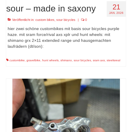
21
sour – made in saxony
JAN. 2026
Veröffentlicht in:
custom bikes
,
sour bicycles
|
0
hier zwei schöne custombikes mit basis sour bicycles purple
haze. mit sram force/rival axs xplr und hunt wheels: mit
shimano grx 2×11 extended range und hausgemachten
laufrädern (dt/son):
custombike
,
gravelbike
,
hunt wheels
,
shimano
,
sour bicycles
,
sram axs
,
steelisreal