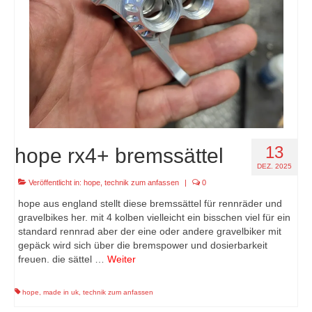
13
hope rx4+ bremssättel
DEZ. 2025
Veröffentlicht in:
hope
,
technik zum anfassen
|
0
hope aus england stellt diese bremssättel für rennräder und
gravelbikes her. mit 4 kolben vielleicht ein bisschen viel für ein
standard rennrad aber der eine oder andere gravelbiker mit
gepäck wird sich über die bremspower und dosierbarkeit
freuen. die sättel …
Weiter
hope
,
made in uk
,
technik zum anfassen