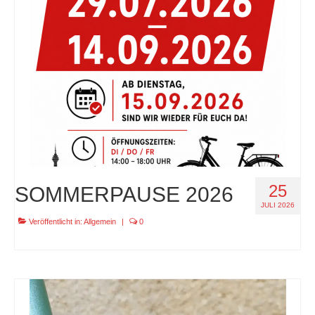
specials
tout terrain pamir / appia / belair / divide
urban arrow familynext pro / 2026 / 100nm
impressum
25
SOMMERPAUSE 2026
JULI 2026
Veröffentlicht in:
Allgemein
|
0