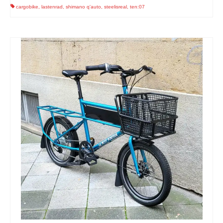
cargobike
,
lastenrad
,
shimano q'auto
,
steelisreal
,
ten:07