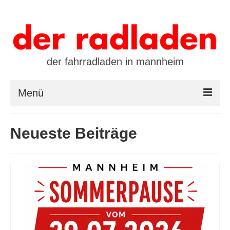
der fahrradladen in mannheim
Menü
startseite
Neueste Beiträge
marken
öffnungszeiten / kontakt
leasing / finanzierung
preistool
kalender