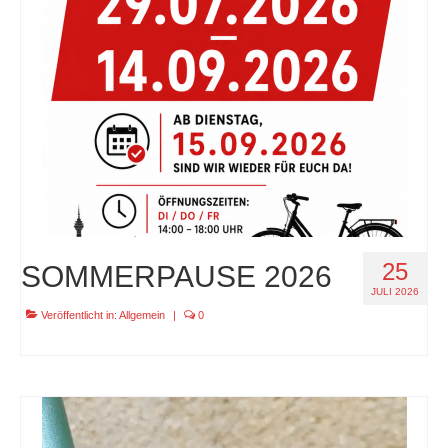
specials
tout terrain pamir / appia / belair / divide
urban arrow familynext pro / 2026 / 100nm
impressum
25
SOMMERPAUSE 2026
JULI 2026
Veröffentlicht in:
Allgemein
|
0