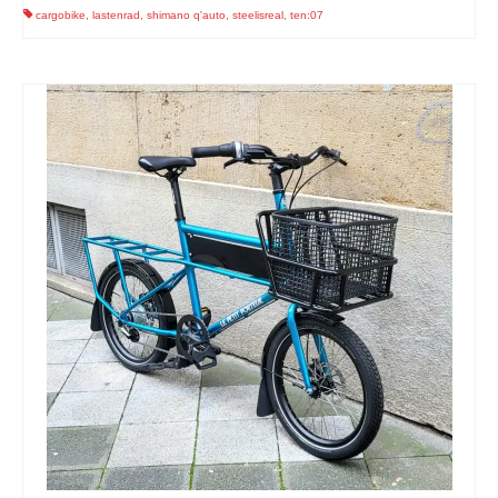
cargobike
,
lastenrad
,
shimano q'auto
,
steelisreal
,
ten:07