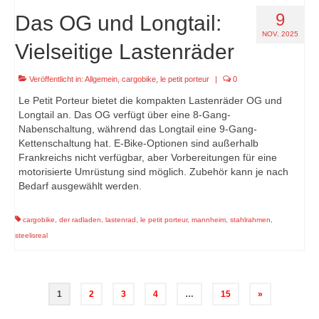
9
Das OG und Longtail:
NOV. 2025
Vielseitige Lastenräder
Veröffentlicht in:
Allgemein
,
cargobike
,
le petit porteur
|
0
Le Petit Porteur bietet die kompakten Lastenräder OG und
Longtail an. Das OG verfügt über eine 8-Gang-
Nabenschaltung, während das Longtail eine 9-Gang-
Kettenschaltung hat. E-Bike-Optionen sind außerhalb
Frankreichs nicht verfügbar, aber Vorbereitungen für eine
motorisierte Umrüstung sind möglich. Zubehör kann je nach
Bedarf ausgewählt werden.
cargobike
,
der radladen
,
lastenrad
,
le petit porteur
,
mannheim
,
stahlrahmen
,
steelisreal
Seitennummerierung
1
2
3
4
…
15
»