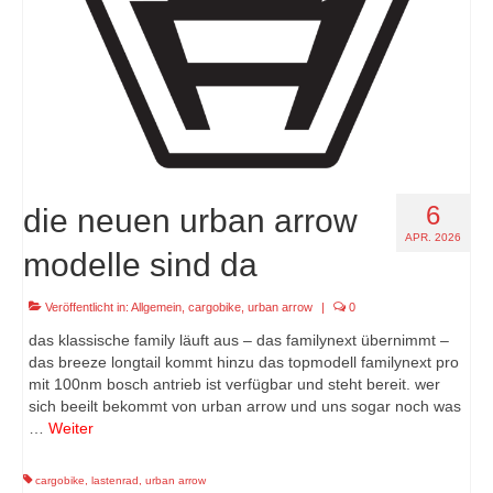
6
die neuen urban arrow
APR. 2026
modelle sind da
Veröffentlicht in:
Allgemein
,
cargobike
,
urban arrow
|
0
das klassische family läuft aus – das familynext übernimmt –
das breeze longtail kommt hinzu das topmodell familynext pro
mit 100nm bosch antrieb ist verfügbar und steht bereit. wer
sich beeilt bekommt von urban arrow und uns sogar noch was
…
Weiter
cargobike
,
lastenrad
,
urban arrow