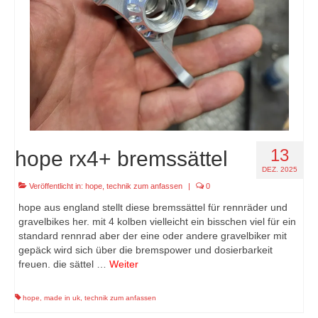
13
hope rx4+ bremssättel
DEZ. 2025
Veröffentlicht in:
hope
,
technik zum anfassen
|
0
hope aus england stellt diese bremssättel für rennräder und
gravelbikes her. mit 4 kolben vielleicht ein bisschen viel für ein
standard rennrad aber der eine oder andere gravelbiker mit
gepäck wird sich über die bremspower und dosierbarkeit
freuen. die sättel …
Weiter
hope
,
made in uk
,
technik zum anfassen