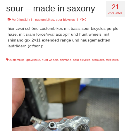
21
sour – made in saxony
JAN. 2026
Veröffentlicht in:
custom bikes
,
sour bicycles
|
0
hier zwei schöne custombikes mit basis sour bicycles purple
haze. mit sram force/rival axs xplr und hunt wheels: mit
shimano grx 2×11 extended range und hausgemachten
laufrädern (dt/son):
custombike
,
gravelbike
,
hunt wheels
,
shimano
,
sour bicycles
,
sram axs
,
steelisreal