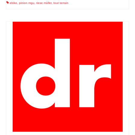
ebike
,
pinion mgu
,
riese müller
,
tout terrain