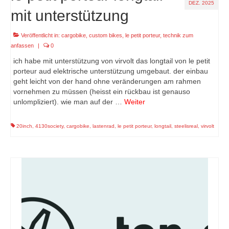
DEZ. 2025
mit unterstützung
Veröffentlicht in:
cargobike
,
custom bikes
,
le petit porteur
,
technik zum
anfassen
|
0
ich habe mit unterstützung von virvolt das longtail von le petit
porteur aud elektrische unterstützung umgebaut. der einbau
geht leicht von der hand ohne veränderungen am rahmen
vornehmen zu müssen (heisst ein rückbau ist genauso
unlompliziert). wie man auf der …
Weiter
20inch
,
4130society
,
cargobike
,
lastenrad
,
le petit porteur
,
longtail
,
steelisreal
,
virvolt