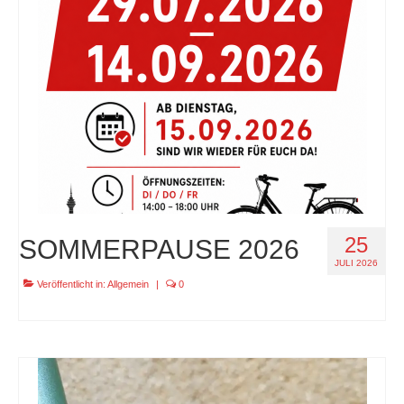
specials
tout terrain pamir / appia / belair / divide
urban arrow familynext pro / 2026 / 100nm
impressum
25
SOMMERPAUSE 2026
JULI 2026
Veröffentlicht in:
Allgemein
|
0