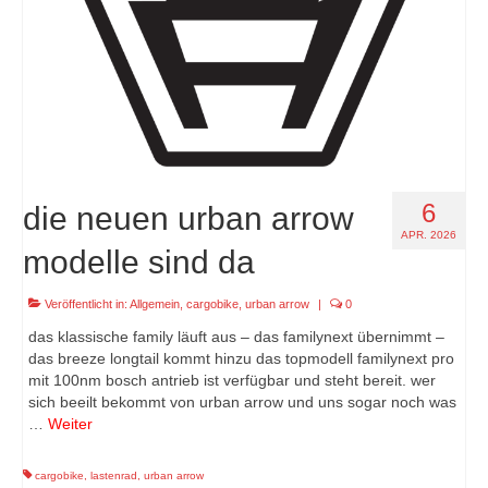
6
die neuen urban arrow
APR. 2026
modelle sind da
Veröffentlicht in:
Allgemein
,
cargobike
,
urban arrow
|
0
das klassische family läuft aus – das familynext übernimmt –
das breeze longtail kommt hinzu das topmodell familynext pro
mit 100nm bosch antrieb ist verfügbar und steht bereit. wer
sich beeilt bekommt von urban arrow und uns sogar noch was
…
Weiter
cargobike
,
lastenrad
,
urban arrow