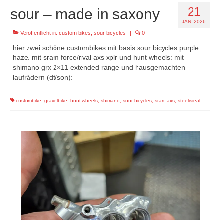
21
sour – made in saxony
JAN. 2026
Veröffentlicht in:
custom bikes
,
sour bicycles
|
0
hier zwei schöne custombikes mit basis sour bicycles purple
haze. mit sram force/rival axs xplr und hunt wheels: mit
shimano grx 2×11 extended range und hausgemachten
laufrädern (dt/son):
custombike
,
gravelbike
,
hunt wheels
,
shimano
,
sour bicycles
,
sram axs
,
steelisreal