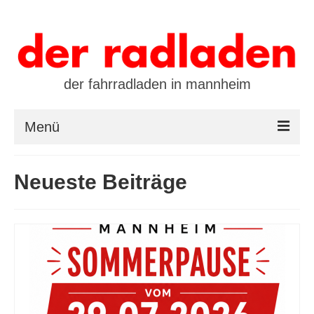
der fahrradladen in mannheim
Menü
startseite
Neueste Beiträge
marken
öffnungszeiten / kontakt
leasing / finanzierung
preistool
kalender