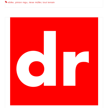
ebike
,
pinion mgu
,
riese müller
,
tout terrain