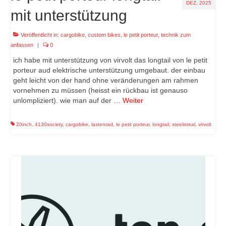
DEZ. 2025
mit unterstützung
Veröffentlicht in:
cargobike
,
custom bikes
,
le petit porteur
,
technik zum
anfassen
|
0
ich habe mit unterstützung von virvolt das longtail von le petit
porteur aud elektrische unterstützung umgebaut. der einbau
geht leicht von der hand ohne veränderungen am rahmen
vornehmen zu müssen (heisst ein rückbau ist genauso
unlompliziert). wie man auf der …
Weiter
20inch
,
4130society
,
cargobike
,
lastenrad
,
le petit porteur
,
longtail
,
steelisreal
,
virvolt