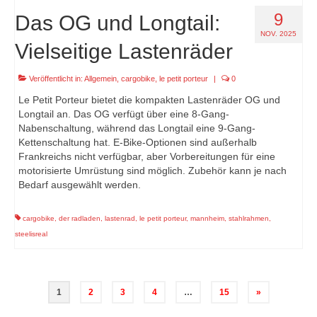
9
Das OG und Longtail:
NOV. 2025
Vielseitige Lastenräder
Veröffentlicht in:
Allgemein
,
cargobike
,
le petit porteur
|
0
Le Petit Porteur bietet die kompakten Lastenräder OG und
Longtail an. Das OG verfügt über eine 8-Gang-
Nabenschaltung, während das Longtail eine 9-Gang-
Kettenschaltung hat. E-Bike-Optionen sind außerhalb
Frankreichs nicht verfügbar, aber Vorbereitungen für eine
motorisierte Umrüstung sind möglich. Zubehör kann je nach
Bedarf ausgewählt werden.
cargobike
,
der radladen
,
lastenrad
,
le petit porteur
,
mannheim
,
stahlrahmen
,
steelisreal
Seitennummerierung
1
2
3
4
…
15
»