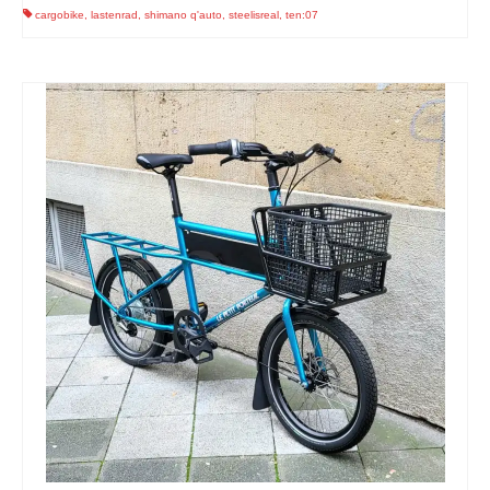
cargobike
,
lastenrad
,
shimano q'auto
,
steelisreal
,
ten:07