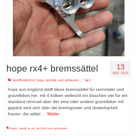
13
hope rx4+ bremssättel
DEZ. 2025
Veröffentlicht in:
hope
,
technik zum anfassen
|
0
hope aus england stellt diese bremssättel für rennräder und
gravelbikes her. mit 4 kolben vielleicht ein bisschen viel für ein
standard rennrad aber der eine oder andere gravelbiker mit
gepäck wird sich über die bremspower und dosierbarkeit
freuen. die sättel …
Weiter
hope
,
made in uk
,
technik zum anfassen