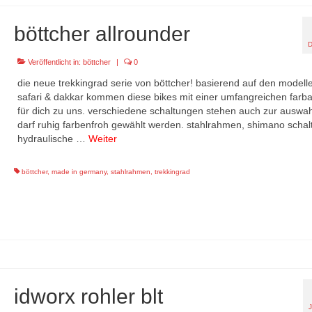
böttcher allrounder
Veröffentlicht in:
böttcher
|
0
die neue trekkingrad serie von böttcher! basierend auf den modell
safari & dakkar kommen diese bikes mit einer umfangreichen farb
für dich zu uns. verschiedene schaltungen stehen auch zur auswah
darf ruhig farbenfroh gewählt werden. stahlrahmen, shimano schal
hydraulische …
Weiter
böttcher
,
made in germany
,
stahlrahmen
,
trekkingrad
idworx rohler blt