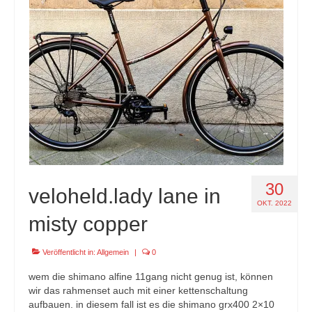
specials
tout terrain pamir / appia / belair / divide
urban arrow familynext pro / 2026 / 100nm
impressum
30
veloheld.lady lane in
OKT. 2022
misty copper
Veröffentlicht in:
Allgemein
|
0
wem die shimano alfine 11gang nicht genug ist, können
wir das rahmenset auch mit einer kettenschaltung
aufbauen. in diesem fall ist es die shimano grx400 2×10