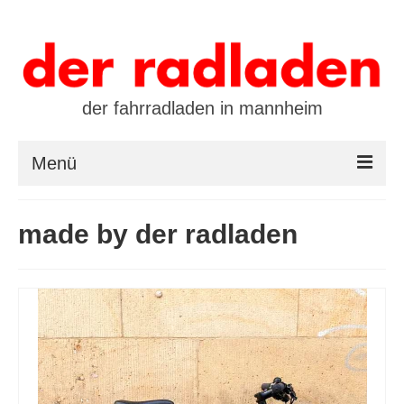
der fahrradladen in mannheim
Menü
startseite
made by der radladen
marken
öffnungszeiten / kontakt
leasing / finanzierung
preistool
kalender