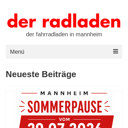
der fahrradladen in mannheim
Menü
startseite
Neueste Beiträge
marken
öffnungszeiten / kontakt
leasing / finanzierung
preistool
kalender