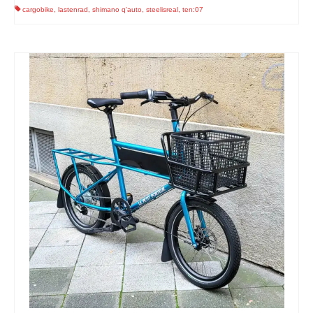
cargobike
,
lastenrad
,
shimano q'auto
,
steelisreal
,
ten:07