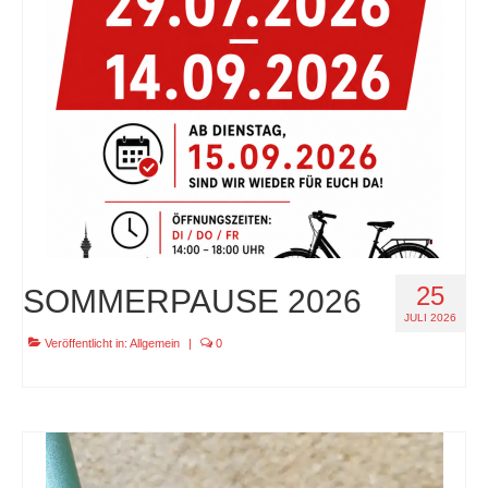
specials
tout terrain pamir / appia / belair / divide
urban arrow familynext pro / 2026 / 100nm
impressum
25
SOMMERPAUSE 2026
JULI 2026
Veröffentlicht in:
Allgemein
|
0