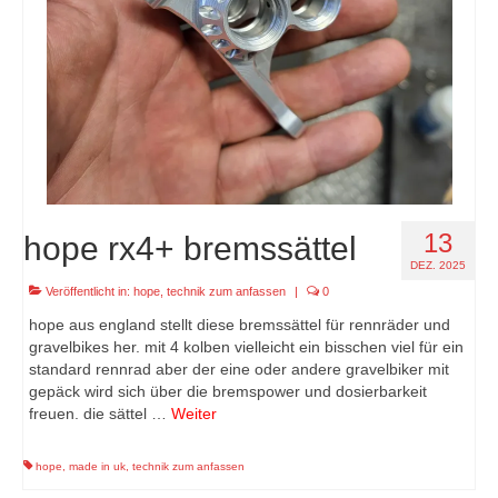
13
hope rx4+ bremssättel
DEZ. 2025
Veröffentlicht in:
hope
,
technik zum anfassen
|
0
hope aus england stellt diese bremssättel für rennräder und
gravelbikes her. mit 4 kolben vielleicht ein bisschen viel für ein
standard rennrad aber der eine oder andere gravelbiker mit
gepäck wird sich über die bremspower und dosierbarkeit
freuen. die sättel …
Weiter
hope
,
made in uk
,
technik zum anfassen