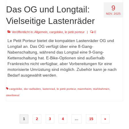
9
Das OG und Longtail:
NOV. 2025
Vielseitige Lastenräder
Veröffentlicht in:
Allgemein
,
cargobike
,
le petit porteur
|
0
Le Petit Porteur bietet die kompakten Lastenräder OG und
Longtail an. Das OG verfügt über eine 8-Gang-
Nabenschaltung, während das Longtail eine 9-Gang-
Kettenschaltung hat. E-Bike-Optionen sind außerhalb
Frankreichs nicht verfügbar, aber Vorbereitungen für eine
motorisierte Umrüstung sind möglich. Zubehör kann je nach
Bedarf ausgewählt werden.
cargobike
,
der radladen
,
lastenrad
,
le petit porteur
,
mannheim
,
stahlrahmen
,
steelisreal
Seitennummerierung
1
2
3
4
…
15
»