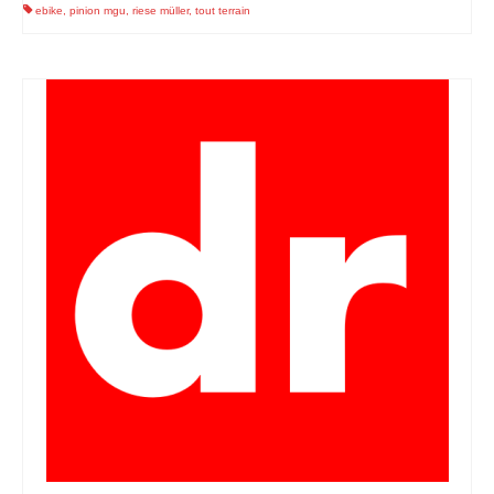
ebike
,
pinion mgu
,
riese müller
,
tout terrain