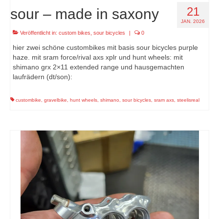
21
sour – made in saxony
JAN. 2026
Veröffentlicht in:
custom bikes
,
sour bicycles
|
0
hier zwei schöne custombikes mit basis sour bicycles purple
haze. mit sram force/rival axs xplr und hunt wheels: mit
shimano grx 2×11 extended range und hausgemachten
laufrädern (dt/son):
custombike
,
gravelbike
,
hunt wheels
,
shimano
,
sour bicycles
,
sram axs
,
steelisreal