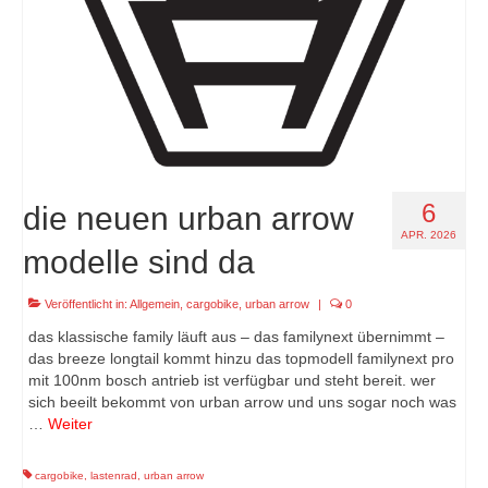
6
die neuen urban arrow
APR. 2026
modelle sind da
Veröffentlicht in:
Allgemein
,
cargobike
,
urban arrow
|
0
das klassische family läuft aus – das familynext übernimmt –
das breeze longtail kommt hinzu das topmodell familynext pro
mit 100nm bosch antrieb ist verfügbar und steht bereit. wer
sich beeilt bekommt von urban arrow und uns sogar noch was
…
Weiter
cargobike
,
lastenrad
,
urban arrow