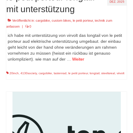
DEZ. 2025
mit unterstützung
Veröffentlicht in:
cargobike
,
custom bikes
,
le petit porteur
,
technik zum
anfassen
|
0
ich habe mit unterstützung von virvolt das longtail von le petit
porteur aud elektrische unterstützung umgebaut. der einbau
geht leicht von der hand ohne veränderungen am rahmen
vornehmen zu müssen (heisst ein rückbau ist genauso
unlompliziert). wie man auf der …
Weiter
20inch
,
4130society
,
cargobike
,
lastenrad
,
le petit porteur
,
longtail
,
steelisreal
,
virvolt