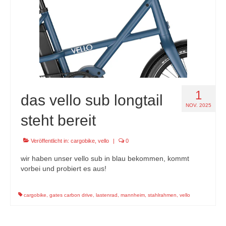
specials
tout terrain pamir / appia / belair / divide
urban arrow familynext pro / 2026 / 100nm
impressum
1
das vello sub longtail
NOV. 2025
steht bereit
Veröffentlicht in:
cargobike
,
vello
|
0
wir haben unser vello sub in blau bekommen, kommt
vorbei und probiert es aus!
cargobike
,
gates carbon drive
,
lastenrad
,
mannheim
,
stahlrahmen
,
vello