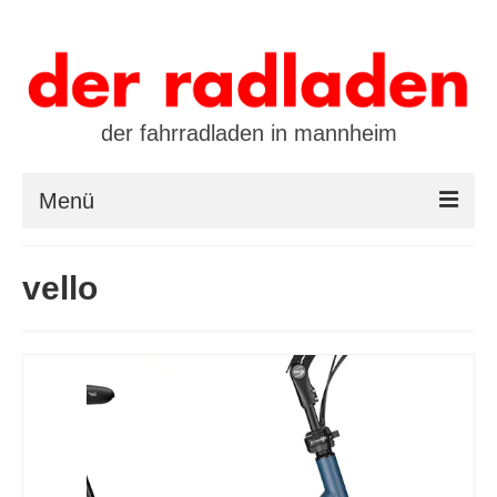
der fahrradladen in mannheim
Menü
startseite
vello
marken
öffnungszeiten / kontakt
leasing / finanzierung
preistool
kalender