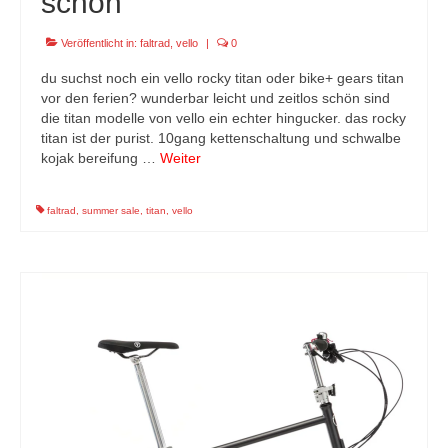
schön
Veröffentlicht in:
faltrad
,
vello
|
0
du suchst noch ein vello rocky titan oder bike+ gears titan
vor den ferien? wunderbar leicht und zeitlos schön sind
die titan modelle von vello ein echter hingucker. das rocky
titan ist der purist. 10gang kettenschaltung und schwalbe
kojak bereifung …
Weiter
faltrad
,
summer sale
,
titan
,
vello