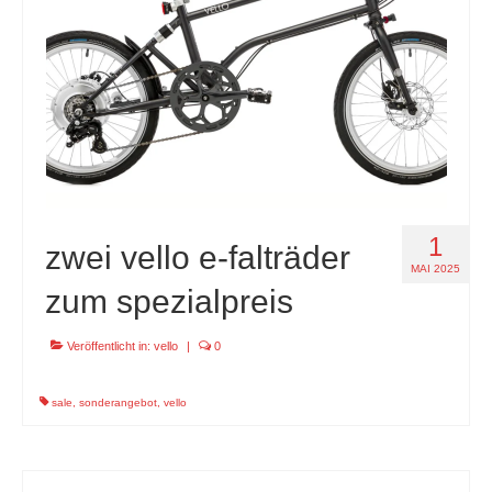
1
zwei vello e-falträder
MAI 2025
zum spezialpreis
Veröffentlicht in:
vello
|
0
sale
,
sonderangebot
,
vello