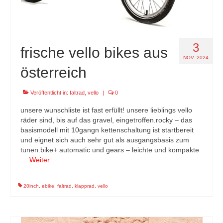
3
frische vello bikes aus
NOV. 2024
österreich
Veröffentlicht in:
faltrad
,
vello
|
0
unsere wunschliste ist fast erfüllt! unsere lieblings vello
räder sind, bis auf das gravel, eingetroffen.rocky – das
basismodell mit 10gangn kettenschaltung ist startbereit
und eignet sich auch sehr gut als ausgangsbasis zum
tunen.bike+ automatic und gears – leichte und kompakte
…
Weiter
20inch
,
ebike
,
faltrad
,
klapprad
,
vello