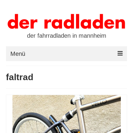
der fahrradladen in mannheim
Menü
startseite
faltrad
marken
öffnungszeiten / kontakt
leasing / finanzierung
preistool
kalender