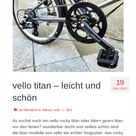
specials
tout terrain pamir / appia / belair / divide
urban arrow familynext pro / 2026 / 100nm
impressum
19
vello titan – leicht und
JULI 2025
schön
Veröffentlicht in:
faltrad
,
vello
|
0
du suchst noch ein vello rocky titan oder bike+ gears titan
vor den ferien? wunderbar leicht und zeitlos schön sind
die titan modelle von vello ein echter hingucker. das rocky