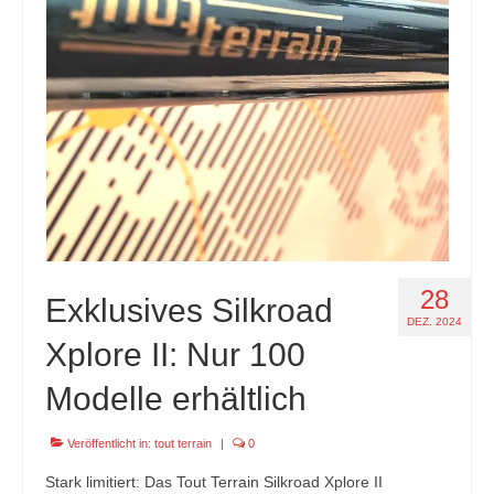
specials
tout terrain pamir / appia / belair / divide
urban arrow familynext pro / 2026 / 100nm
impressum
28
Exklusives Silkroad
DEZ. 2024
Xplore II: Nur 100
Modelle erhältlich
Veröffentlicht in:
tout terrain
|
0
Stark limitiert: Das Tout Terrain Silkroad Xplore II