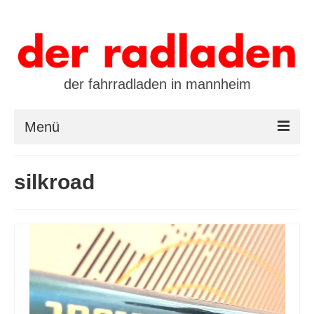
der fahrradladen in mannheim
Menü
startseite
silkroad
marken
öffnungszeiten / kontakt
leasing / finanzierung
preistool
kalender