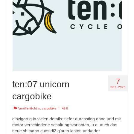
specials
tout terrain pamir / appia / belair / divide
urban arrow familynext pro / 2026 / 100nm
impressum
7
ten:07 unicorn
DEZ. 2025
cargobike
Veröffentlicht in:
cargobike
|
0
einzigartig in vielen details: tiefer durchstieg ohne und mit
motor verschiedene schaltungsvarianten, u.a. auch das
neue shimano cues di2 q’auto lasten und/oder