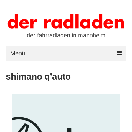
der fahrradladen in mannheim
Menü
startseite
shimano q’auto
marken
öffnungszeiten / kontakt
leasing / finanzierung
preistool
kalender