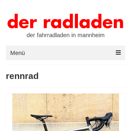
der fahrradladen in mannheim
Menü
startseite
rennrad
marken
öffnungszeiten / kontakt
leasing / finanzierung
preistool
kalender