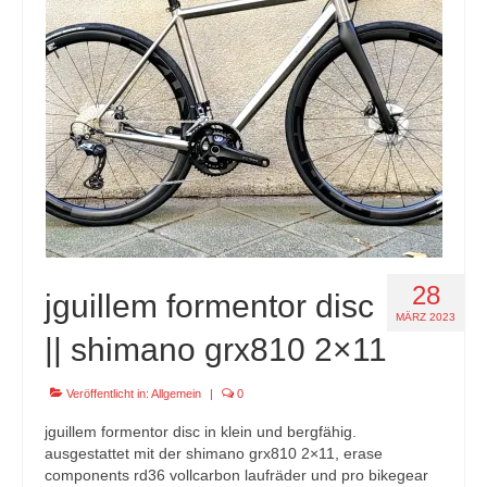
specials
tout terrain pamir / appia / belair / divide
urban arrow familynext pro / 2026 / 100nm
impressum
28
jguillem formentor disc
MÄRZ 2023
|| shimano grx810 2×11
Veröffentlicht in:
Allgemein
|
0
jguillem formentor disc in klein und bergfähig.
ausgestattet mit der shimano grx810 2×11, erase
components rd36 vollcarbon laufräder und pro bikegear