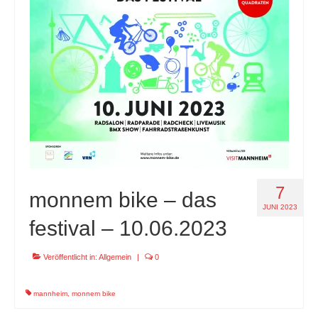
specials
tout terrain pamir / appia / belair / divide
urban arrow familynext pro / 2026 / 100nm
impressum
7
monnem bike – das
JUNI 2023
festival – 10.06.2023
Veröffentlicht in:
Allgemein
|
0
mannheim
,
monnem bike