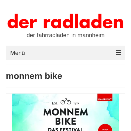
der fahrradladen in mannheim
Menü
startseite
monnem bike
marken
öffnungszeiten / kontakt
leasing / finanzierung
preistool
kalender