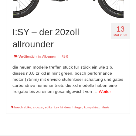
13
I:SY – der 20zoll
MAI 2023
allrounder
Veröffentlicht in:
Allgemein
|
0
die neuen modelle treffen stück für stück ein wie z.b.
dieses n3.8 zr xxl in mint green. bosch performance
motor (75nm) mit enviolo stufenloser schaltung und gates
carbondrive riemenantrieb. die xxl modelle haben eine
freigabe bis zu einem gesamtgewicht von …
Weiter
bosch ebike
,
croozer
,
ebike
,
i:sy
,
kinderanhänger
,
kompaktrad
,
thule