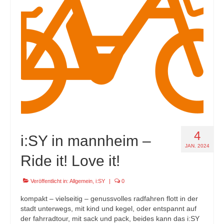
specials
tout terrain pamir / appia / belair / divide
urban arrow familynext pro / 2026 / 100nm
impressum
4
i:SY in mannheim –
JAN. 2024
Ride it! Love it!
Veröffentlicht in:
Allgemein
,
i:SY
|
0
kompakt – vielseitig – genussvolles radfahren flott in der
stadt unterwegs, mit kind und kegel, oder entspannt auf
der fahrradtour, mit sack und pack, beides kann das i:SY