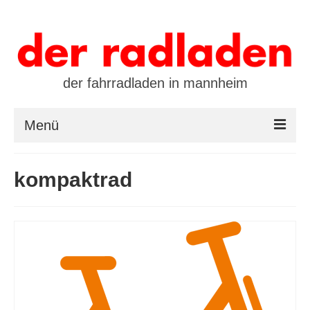
der fahrradladen in mannheim
Menü
startseite
kompaktrad
marken
öffnungszeiten / kontakt
leasing / finanzierung
preistool
kalender