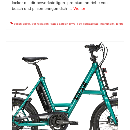
locker mit dir bewerkstelligen. premium antriebe von
bosch und pinion bringen dich …
Weiter
bosch ebike
,
der radladen
,
gates carbon drive
,
i:sy
,
kompaktrad
,
mannheim
,
tektro