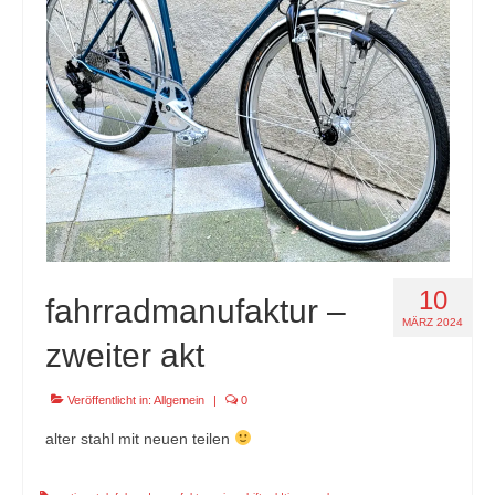
specials
tout terrain pamir / appia / belair / divide
urban arrow familynext pro / 2026 / 100nm
impressum
10
fahrradmanufaktur –
MÄRZ 2024
zweiter akt
Veröffentlicht in:
Allgemein
|
0
alter stahl mit neuen teilen