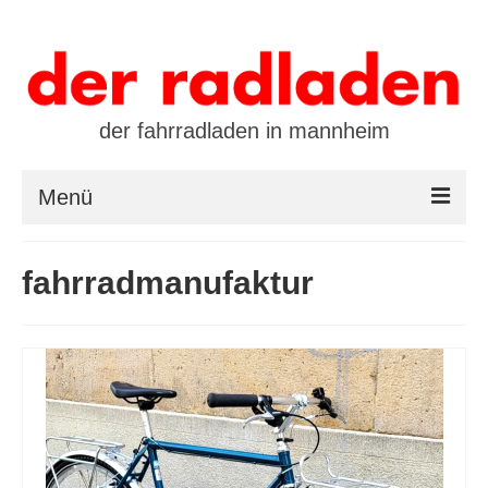
der fahrradladen in mannheim
Menü
startseite
fahrradmanufaktur
marken
öffnungszeiten / kontakt
leasing / finanzierung
preistool
kalender