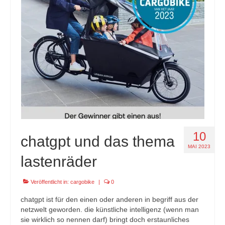
specials
tout terrain pamir / appia / belair / divide
urban arrow familynext pro / 2026 / 100nm
impressum
10
chatgpt und das thema
MAI 2023
lastenräder
Veröffentlicht in:
cargobike
|
0
chatgpt ist für den einen oder anderen in begriff aus der
netzwelt geworden. die künstliche intelligenz (wenn man
sie wirklich so nennen darf) bringt doch erstaunliches