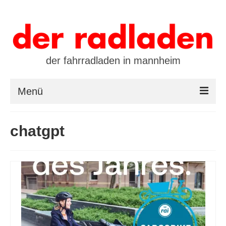
der fahrradladen in mannheim
Menü
startseite
chatgpt
marken
öffnungszeiten / kontakt
leasing / finanzierung
preistool
kalender