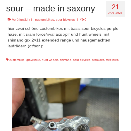
21
sour – made in saxony
JAN. 2026
Veröffentlicht in:
custom bikes
,
sour bicycles
|
0
hier zwei schöne custombikes mit basis sour bicycles purple
haze. mit sram force/rival axs xplr und hunt wheels: mit
shimano grx 2×11 extended range und hausgemachten
laufrädern (dt/son):
custombike
,
gravelbike
,
hunt wheels
,
shimano
,
sour bicycles
,
sram axs
,
steelisreal