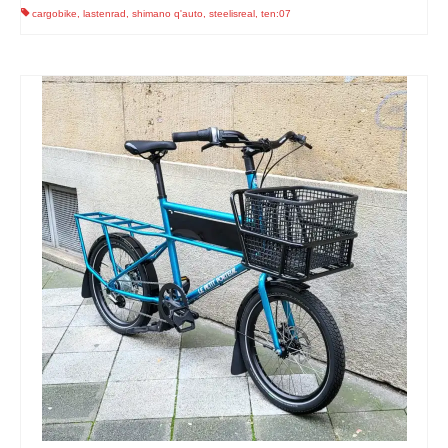
cargobike
,
lastenrad
,
shimano q'auto
,
steelisreal
,
ten:07