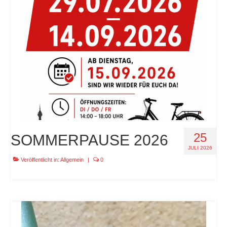
specials
tout terrain pamir / appia / belair / divide
urban arrow familynext pro / 2026 / 100nm
impressum
25
SOMMERPAUSE 2026
JULI 2026
Veröffentlicht in:
Allgemein
|
0