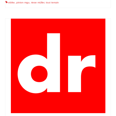
ebike
,
pinion mgu
,
riese müller
,
tout terrain