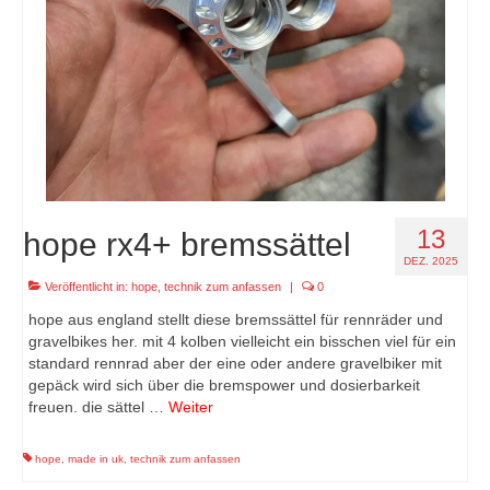
13
hope rx4+ bremssättel
DEZ. 2025
Veröffentlicht in:
hope
,
technik zum anfassen
|
0
hope aus england stellt diese bremssättel für rennräder und
gravelbikes her. mit 4 kolben vielleicht ein bisschen viel für ein
standard rennrad aber der eine oder andere gravelbiker mit
gepäck wird sich über die bremspower und dosierbarkeit
freuen. die sättel …
Weiter
hope
,
made in uk
,
technik zum anfassen