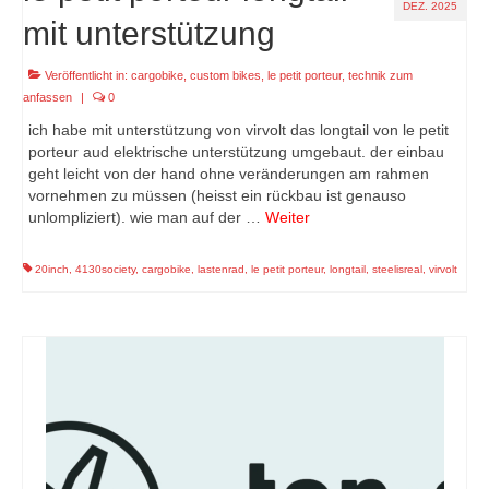
DEZ. 2025
mit unterstützung
Veröffentlicht in:
cargobike
,
custom bikes
,
le petit porteur
,
technik zum
anfassen
|
0
ich habe mit unterstützung von virvolt das longtail von le petit
porteur aud elektrische unterstützung umgebaut. der einbau
geht leicht von der hand ohne veränderungen am rahmen
vornehmen zu müssen (heisst ein rückbau ist genauso
unlompliziert). wie man auf der …
Weiter
20inch
,
4130society
,
cargobike
,
lastenrad
,
le petit porteur
,
longtail
,
steelisreal
,
virvolt