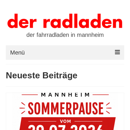
der fahrradladen in mannheim
Menü
startseite
Neueste Beiträge
marken
öffnungszeiten / kontakt
leasing / finanzierung
preistool
kalender