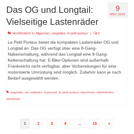
9
Das OG und Longtail:
NOV. 2025
Vielseitige Lastenräder
Veröffentlicht in:
Allgemein
,
cargobike
,
le petit porteur
|
0
Le Petit Porteur bietet die kompakten Lastenräder OG und
Longtail an. Das OG verfügt über eine 8-Gang-
Nabenschaltung, während das Longtail eine 9-Gang-
Kettenschaltung hat. E-Bike-Optionen sind außerhalb
Frankreichs nicht verfügbar, aber Vorbereitungen für eine
motorisierte Umrüstung sind möglich. Zubehör kann je nach
Bedarf ausgewählt werden.
cargobike
,
der radladen
,
lastenrad
,
le petit porteur
,
mannheim
,
stahlrahmen
,
steelisreal
Seitennummerierung
1
2
3
4
…
15
»