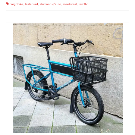
cargobike
,
lastenrad
,
shimano q'auto
,
steelisreal
,
ten:07