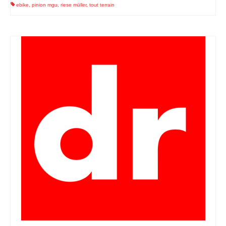
ebike
,
pinion mgu
,
riese müller
,
tout terrain