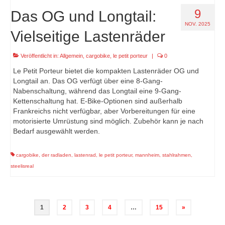
9
Das OG und Longtail:
NOV. 2025
Vielseitige Lastenräder
Veröffentlicht in:
Allgemein
,
cargobike
,
le petit porteur
|
0
Le Petit Porteur bietet die kompakten Lastenräder OG und
Longtail an. Das OG verfügt über eine 8-Gang-
Nabenschaltung, während das Longtail eine 9-Gang-
Kettenschaltung hat. E-Bike-Optionen sind außerhalb
Frankreichs nicht verfügbar, aber Vorbereitungen für eine
motorisierte Umrüstung sind möglich. Zubehör kann je nach
Bedarf ausgewählt werden.
cargobike
,
der radladen
,
lastenrad
,
le petit porteur
,
mannheim
,
stahlrahmen
,
steelisreal
Seitennummerierung
1
2
3
4
…
15
»