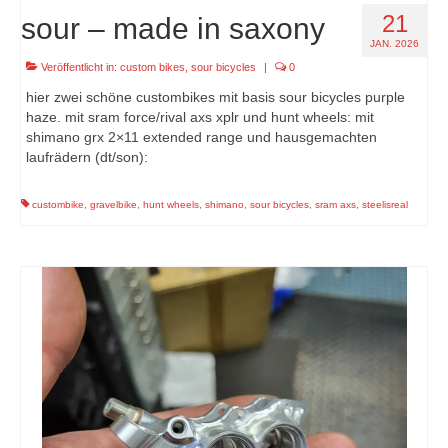
21
sour – made in saxony
JAN. 2026
Veröffentlicht in:
custom bikes
,
sour bicycles
|
0
hier zwei schöne custombikes mit basis sour bicycles purple
haze. mit sram force/rival axs xplr und hunt wheels: mit
shimano grx 2×11 extended range und hausgemachten
laufrädern (dt/son):
custombike
,
gravelbike
,
hunt wheels
,
shimano
,
sour bicycles
,
sram axs
,
steelisreal