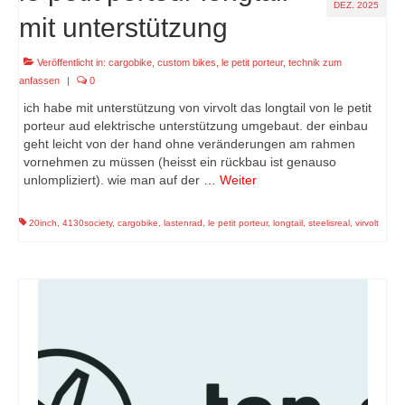
DEZ. 2025
mit unterstützung
Veröffentlicht in:
cargobike
,
custom bikes
,
le petit porteur
,
technik zum
anfassen
|
0
ich habe mit unterstützung von virvolt das longtail von le petit
porteur aud elektrische unterstützung umgebaut. der einbau
geht leicht von der hand ohne veränderungen am rahmen
vornehmen zu müssen (heisst ein rückbau ist genauso
unlompliziert). wie man auf der …
Weiter
20inch
,
4130society
,
cargobike
,
lastenrad
,
le petit porteur
,
longtail
,
steelisreal
,
virvolt