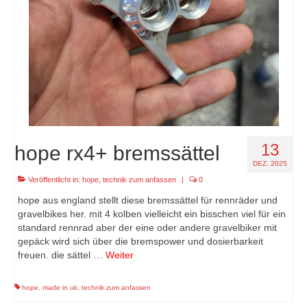
13
hope rx4+ bremssättel
DEZ. 2025
Veröffentlicht in:
hope
,
technik zum anfassen
|
0
hope aus england stellt diese bremssättel für rennräder und
gravelbikes her. mit 4 kolben vielleicht ein bisschen viel für ein
standard rennrad aber der eine oder andere gravelbiker mit
gepäck wird sich über die bremspower und dosierbarkeit
freuen. die sättel …
Weiter
hope
,
made in uk
,
technik zum anfassen