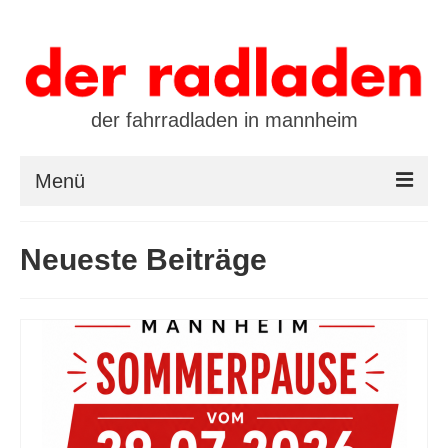
der fahrradladen in mannheim
Menü
startseite
Neueste Beiträge
marken
öffnungszeiten / kontakt
leasing / finanzierung
preistool
kalender