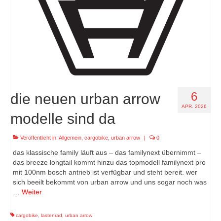
6
die neuen urban arrow
APR. 2026
modelle sind da
Veröffentlicht in:
Allgemein
,
cargobike
,
urban arrow
|
0
das klassische family läuft aus – das familynext übernimmt –
das breeze longtail kommt hinzu das topmodell familynext pro
mit 100nm bosch antrieb ist verfügbar und steht bereit. wer
sich beeilt bekommt von urban arrow und uns sogar noch was
…
Weiter
cargobike
,
lastenrad
,
urban arrow