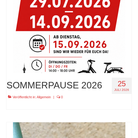
specials
tout terrain pamir / appia / belair / divide
urban arrow familynext pro / 2026 / 100nm
impressum
25
SOMMERPAUSE 2026
JULI 2026
Veröffentlicht in:
Allgemein
|
0