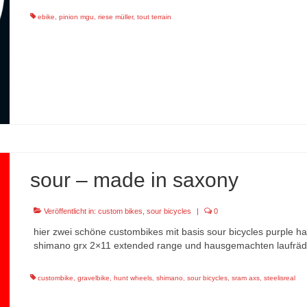
ebike
,
pinion mgu
,
riese müller
,
tout terrain
sour – made in saxony
Veröffentlicht in:
custom bikes
,
sour bicycles
|
0
hier zwei schöne custombikes mit basis sour bicycles purple haz
shimano grx 2×11 extended range und hausgemachten laufräde
custombike
,
gravelbike
,
hunt wheels
,
shimano
,
sour bicycles
,
sram axs
,
steelisreal