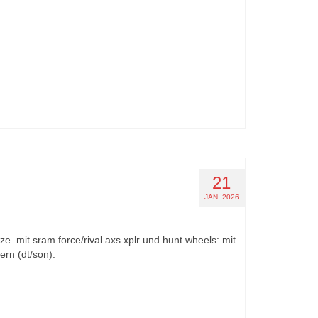
21
JAN. 2026
e. mit sram force/rival axs xplr und hunt wheels: mit
rn (dt/son):