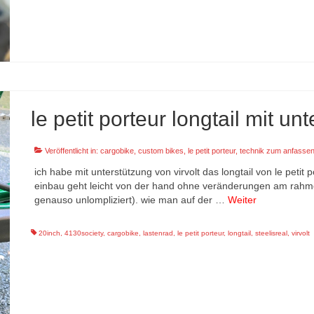
le petit porteur longtail mit un
Veröffentlicht in:
cargobike
,
custom bikes
,
le petit porteur
,
technik zum anfasse
ich habe mit unterstützung von virvolt das longtail von le peti
einbau geht leicht von der hand ohne veränderungen am rahm
genauso unlompliziert). wie man auf der …
Weiter
20inch
,
4130society
,
cargobike
,
lastenrad
,
le petit porteur
,
longtail
,
steelisreal
,
virvolt