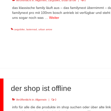
Veröffentlicht in:
Allgemein
,
cargobike
,
urban arrow
|
0
das klassische family läuft aus – das familynext übernimmt – 
familynext pro mit 100nm bosch antrieb ist verfügbar und steht
uns sogar noch was …
Weiter
cargobike
,
lastenrad
,
urban arrow
der shop ist offline
Veröffentlicht in:
Allgemein
|
0
info für alle die die produkte im shop suchen oder über alte li