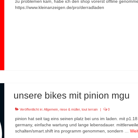
zu problemen kam, habe ich den shop vorerst offline genommen.
https://www.kleinanzeigen.de/pro/derradladen
unsere bikes mit pinion mgu
Veröffentlicht in:
Allgemein
,
riese & müller
,
tout terrain
|
0
pinion hat seit tag eins seinen platz bei uns im laden. mit p1.
germany, einfache wartung und lange lebensdauer. mittlerweile 
schalten/smart.shift ins programm genommen, sondern …
Wei