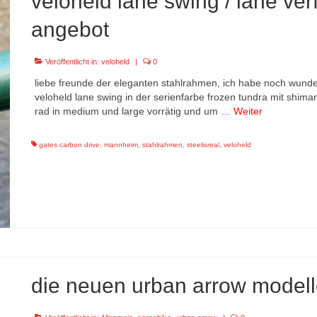
veloheld lane swing / lane ve
angebot
Veröffentlicht in:
veloheld
|
0
liebe freunde der eleganten stahlrahmen, ich habe noch wund
veloheld lane swing in der serienfarbe frozen tundra mit shima
rad in medium und large vorrätig und um …
Weiter
gates carbon drive
,
mannheim
,
stahlrahmen
,
steelisreal
,
veloheld
die neuen urban arrow modell