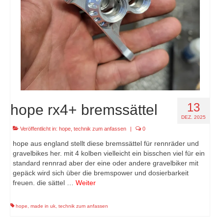
13
hope rx4+ bremssättel
DEZ. 2025
Veröffentlicht in:
hope
,
technik zum anfassen
|
0
hope aus england stellt diese bremssättel für rennräder und
gravelbikes her. mit 4 kolben vielleicht ein bisschen viel für ein
standard rennrad aber der eine oder andere gravelbiker mit
gepäck wird sich über die bremspower und dosierbarkeit
freuen. die sättel …
Weiter
hope
,
made in uk
,
technik zum anfassen