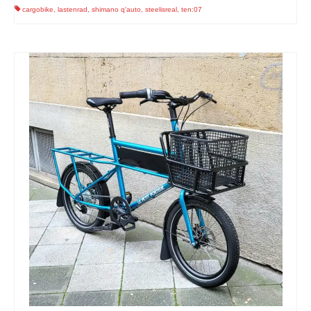
cargobike
,
lastenrad
,
shimano q'auto
,
steelisreal
,
ten:07