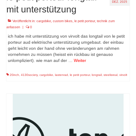
DEZ. 2025
mit unterstützung
Veröffentlicht in:
cargobike
,
custom bikes
,
le petit porteur
,
technik zum
anfassen
|
0
ich habe mit unterstützung von virvolt das longtail von le petit
porteur aud elektrische unterstützung umgebaut. der einbau
geht leicht von der hand ohne veränderungen am rahmen
vornehmen zu müssen (heisst ein rückbau ist genauso
unlompliziert). wie man auf der …
Weiter
20inch
,
4130society
,
cargobike
,
lastenrad
,
le petit porteur
,
longtail
,
steelisreal
,
virvolt