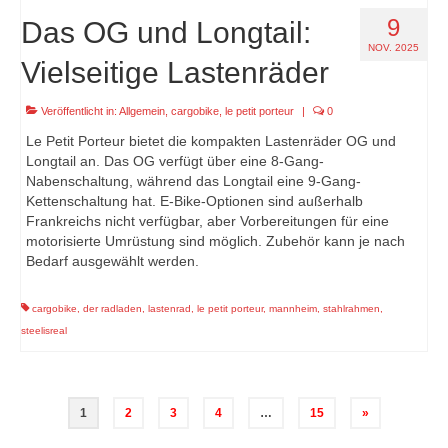
9
Das OG und Longtail:
NOV. 2025
Vielseitige Lastenräder
Veröffentlicht in:
Allgemein
,
cargobike
,
le petit porteur
|
0
Le Petit Porteur bietet die kompakten Lastenräder OG und
Longtail an. Das OG verfügt über eine 8-Gang-
Nabenschaltung, während das Longtail eine 9-Gang-
Kettenschaltung hat. E-Bike-Optionen sind außerhalb
Frankreichs nicht verfügbar, aber Vorbereitungen für eine
motorisierte Umrüstung sind möglich. Zubehör kann je nach
Bedarf ausgewählt werden.
cargobike
,
der radladen
,
lastenrad
,
le petit porteur
,
mannheim
,
stahlrahmen
,
steelisreal
Seitennummerierung
1
2
3
4
…
15
»