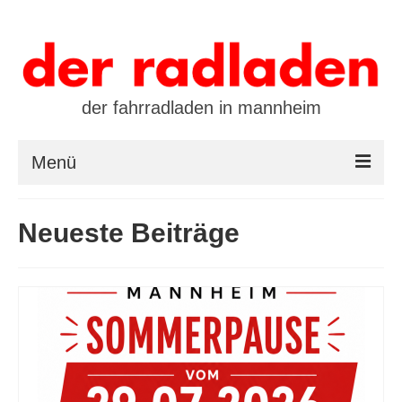
der fahrradladen in mannheim
Menü
startseite
Neueste Beiträge
marken
öffnungszeiten / kontakt
leasing / finanzierung
preistool
kalender