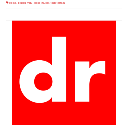
ebike
,
pinion mgu
,
riese müller
,
tout terrain