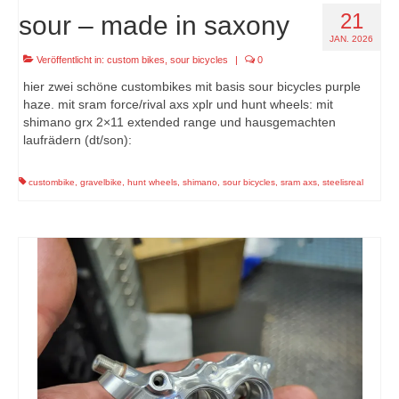
21
sour – made in saxony
JAN. 2026
Veröffentlicht in:
custom bikes
,
sour bicycles
|
0
hier zwei schöne custombikes mit basis sour bicycles purple
haze. mit sram force/rival axs xplr und hunt wheels: mit
shimano grx 2×11 extended range und hausgemachten
laufrädern (dt/son):
custombike
,
gravelbike
,
hunt wheels
,
shimano
,
sour bicycles
,
sram axs
,
steelisreal