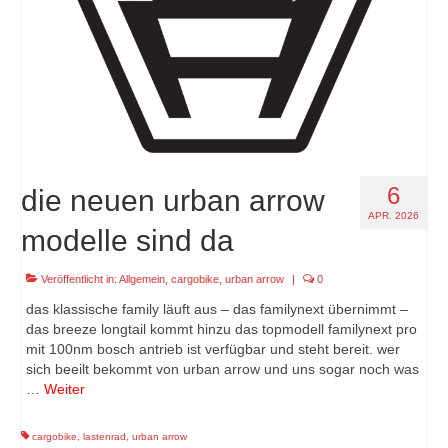
6
die neuen urban arrow
APR. 2026
modelle sind da
Veröffentlicht in:
Allgemein
,
cargobike
,
urban arrow
|
0
das klassische family läuft aus – das familynext übernimmt –
das breeze longtail kommt hinzu das topmodell familynext pro
mit 100nm bosch antrieb ist verfügbar und steht bereit. wer
sich beeilt bekommt von urban arrow und uns sogar noch was
…
Weiter
cargobike
,
lastenrad
,
urban arrow