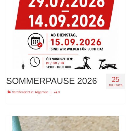
specials
tout terrain pamir / appia / belair / divide
urban arrow familynext pro / 2026 / 100nm
impressum
25
SOMMERPAUSE 2026
JULI 2026
Veröffentlicht in:
Allgemein
|
0