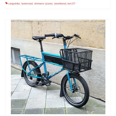
cargobike
,
lastenrad
,
shimano q'auto
,
steelisreal
,
ten:07