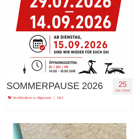
specials
tout terrain pamir / appia / belair / divide
urban arrow familynext pro / 2026 / 100nm
impressum
25
SOMMERPAUSE 2026
JULI 2026
Veröffentlicht in:
Allgemein
|
0