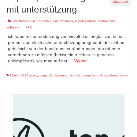
DEZ. 2025
mit unterstützung
Veröffentlicht in:
cargobike
,
custom bikes
,
le petit porteur
,
technik zum
anfassen
|
0
ich habe mit unterstützung von virvolt das longtail von le petit
porteur aud elektrische unterstützung umgebaut. der einbau
geht leicht von der hand ohne veränderungen am rahmen
vornehmen zu müssen (heisst ein rückbau ist genauso
unlompliziert). wie man auf der …
Weiter
20inch
,
4130society
,
cargobike
,
lastenrad
,
le petit porteur
,
longtail
,
steelisreal
,
virvolt