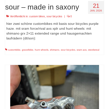
21
sour – made in saxony
JAN. 2026
Veröffentlicht in:
custom bikes
,
sour bicycles
|
0
hier zwei schöne custombikes mit basis sour bicycles purple
haze. mit sram force/rival axs xplr und hunt wheels: mit
shimano grx 2×11 extended range und hausgemachten
laufrädern (dt/son):
custombike
,
gravelbike
,
hunt wheels
,
shimano
,
sour bicycles
,
sram axs
,
steelisreal