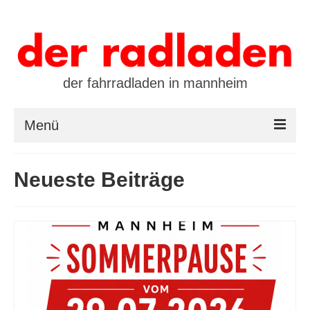
der fahrradladen in mannheim
Menü
startseite
Neueste Beiträge
marken
öffnungszeiten / kontakt
leasing / finanzierung
preistool
kalender