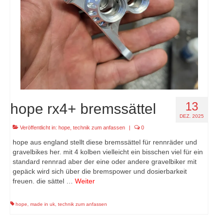
13
hope rx4+ bremssättel
DEZ. 2025
Veröffentlicht in:
hope
,
technik zum anfassen
|
0
hope aus england stellt diese bremssättel für rennräder und
gravelbikes her. mit 4 kolben vielleicht ein bisschen viel für ein
standard rennrad aber der eine oder andere gravelbiker mit
gepäck wird sich über die bremspower und dosierbarkeit
freuen. die sättel …
Weiter
hope
,
made in uk
,
technik zum anfassen