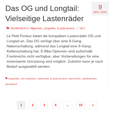
9
Das OG und Longtail:
NOV. 2025
Vielseitige Lastenräder
Veröffentlicht in:
Allgemein
,
cargobike
,
le petit porteur
|
0
Le Petit Porteur bietet die kompakten Lastenräder OG und
Longtail an. Das OG verfügt über eine 8-Gang-
Nabenschaltung, während das Longtail eine 9-Gang-
Kettenschaltung hat. E-Bike-Optionen sind außerhalb
Frankreichs nicht verfügbar, aber Vorbereitungen für eine
motorisierte Umrüstung sind möglich. Zubehör kann je nach
Bedarf ausgewählt werden.
cargobike
,
der radladen
,
lastenrad
,
le petit porteur
,
mannheim
,
stahlrahmen
,
steelisreal
Seitennummerierung
1
2
3
4
…
15
»