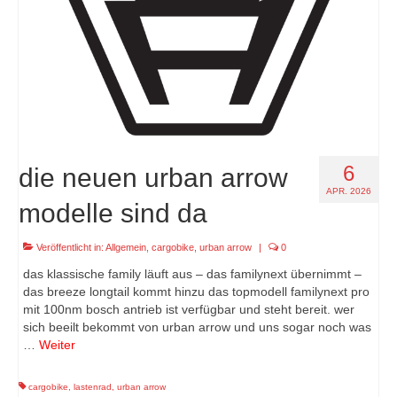
6
die neuen urban arrow
APR. 2026
modelle sind da
Veröffentlicht in:
Allgemein
,
cargobike
,
urban arrow
|
0
das klassische family läuft aus – das familynext übernimmt –
das breeze longtail kommt hinzu das topmodell familynext pro
mit 100nm bosch antrieb ist verfügbar und steht bereit. wer
sich beeilt bekommt von urban arrow und uns sogar noch was
…
Weiter
cargobike
,
lastenrad
,
urban arrow