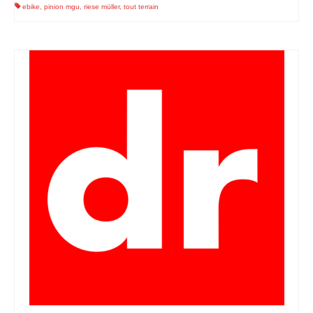
ebike
,
pinion mgu
,
riese müller
,
tout terrain