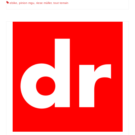
ebike
,
pinion mgu
,
riese müller
,
tout terrain