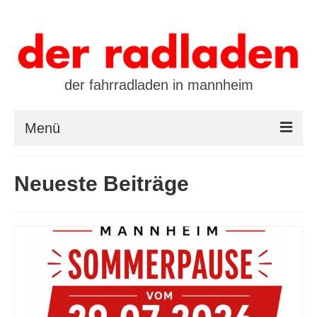
der fahrradladen in mannheim
Menü
startseite
Neueste Beiträge
marken
öffnungszeiten / kontakt
leasing / finanzierung
preistool
kalender