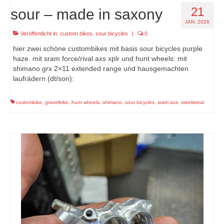
21
sour – made in saxony
JAN. 2026
Veröffentlicht in:
custom bikes
,
sour bicycles
|
0
hier zwei schöne custombikes mit basis sour bicycles purple
haze. mit sram force/rival axs xplr und hunt wheels: mit
shimano grx 2×11 extended range und hausgemachten
laufrädern (dt/son):
custombike
,
gravelbike
,
hunt wheels
,
shimano
,
sour bicycles
,
sram axs
,
steelisreal