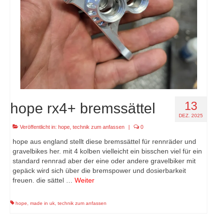
13
hope rx4+ bremssättel
DEZ. 2025
Veröffentlicht in:
hope
,
technik zum anfassen
|
0
hope aus england stellt diese bremssättel für rennräder und
gravelbikes her. mit 4 kolben vielleicht ein bisschen viel für ein
standard rennrad aber der eine oder andere gravelbiker mit
gepäck wird sich über die bremspower und dosierbarkeit
freuen. die sättel …
Weiter
hope
,
made in uk
,
technik zum anfassen