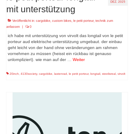
DEZ. 2025
mit unterstützung
Veröffentlicht in:
cargobike
,
custom bikes
,
le petit porteur
,
technik zum
anfassen
|
0
ich habe mit unterstützung von virvolt das longtail von le petit
porteur aud elektrische unterstützung umgebaut. der einbau
geht leicht von der hand ohne veränderungen am rahmen
vornehmen zu müssen (heisst ein rückbau ist genauso
unlompliziert). wie man auf der …
Weiter
20inch
,
4130society
,
cargobike
,
lastenrad
,
le petit porteur
,
longtail
,
steelisreal
,
virvolt