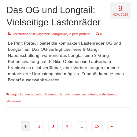
9
Das OG und Longtail:
NOV. 2025
Vielseitige Lastenräder
Veröffentlicht in:
Allgemein
,
cargobike
,
le petit porteur
|
0
Le Petit Porteur bietet die kompakten Lastenräder OG und
Longtail an. Das OG verfügt über eine 8-Gang-
Nabenschaltung, während das Longtail eine 9-Gang-
Kettenschaltung hat. E-Bike-Optionen sind außerhalb
Frankreichs nicht verfügbar, aber Vorbereitungen für eine
motorisierte Umrüstung sind möglich. Zubehör kann je nach
Bedarf ausgewählt werden.
cargobike
,
der radladen
,
lastenrad
,
le petit porteur
,
mannheim
,
stahlrahmen
,
steelisreal
Seitennummerierung
1
2
3
4
…
15
»