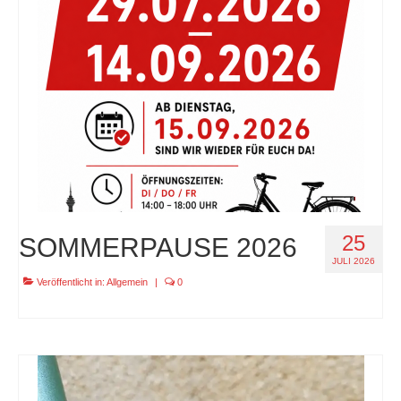
specials
tout terrain pamir / appia / belair / divide
urban arrow familynext pro / 2026 / 100nm
impressum
25
SOMMERPAUSE 2026
JULI 2026
Veröffentlicht in:
Allgemein
|
0