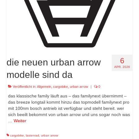
6
die neuen urban arrow
APR. 2026
modelle sind da
Veröffentlicht in:
Allgemein
,
cargobike
,
urban arrow
|
0
das klassische family läuft aus – das familynext übernimmt –
das breeze longtail kommt hinzu das topmodell familynext pro
mit 100nm bosch antrieb ist verfügbar und steht bereit. wer
sich beeilt bekommt von urban arrow und uns sogar noch was
…
Weiter
cargobike
,
lastenrad
,
urban arrow