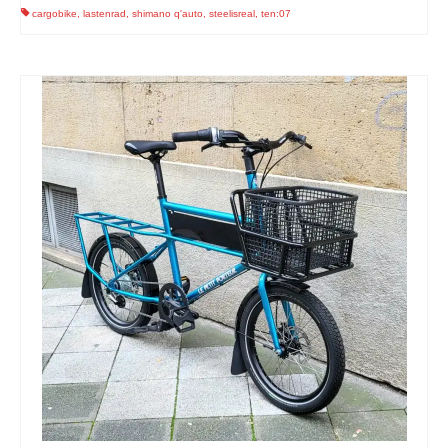
cargobike
,
lastenrad
,
shimano q'auto
,
steelisreal
,
ten:07