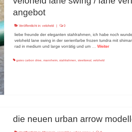
veloheld lane swing / lane ve
angebot
Veröffentlicht in:
veloheld
|
0
liebe freunde der eleganten stahlrahmen, ich habe noch wund
veloheld lane swing in der serienfarbe frozen tundra mit shima
rad in medium und large vorrätig und um …
Weiter
gates carbon drive
,
mannheim
,
stahlrahmen
,
steelisreal
,
veloheld
die neuen urban arrow modell