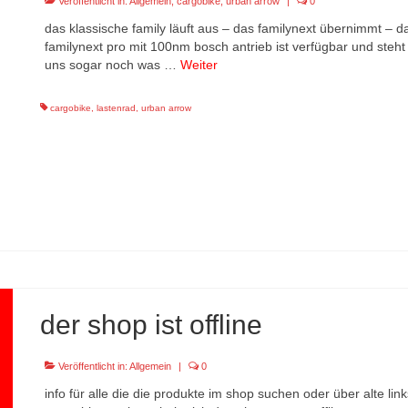
Veröffentlicht in:
Allgemein
,
cargobike
,
urban arrow
|
0
das klassische family läuft aus – das familynext übernimmt – 
familynext pro mit 100nm bosch antrieb ist verfügbar und steht
uns sogar noch was …
Weiter
cargobike
,
lastenrad
,
urban arrow
der shop ist offline
Veröffentlicht in:
Allgemein
|
0
info für alle die die produkte im shop suchen oder über alte li