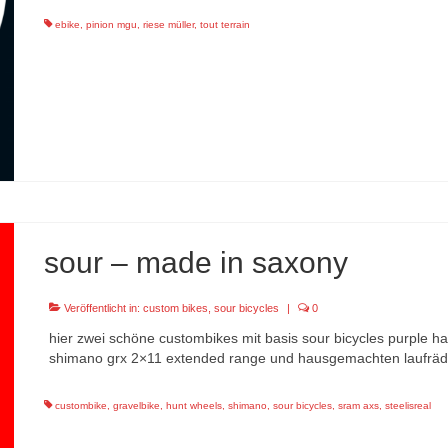
ebike
,
pinion mgu
,
riese müller
,
tout terrain
sour – made in saxony
Veröffentlicht in:
custom bikes
,
sour bicycles
|
0
hier zwei schöne custombikes mit basis sour bicycles purple haz
shimano grx 2×11 extended range und hausgemachten laufräde
custombike
,
gravelbike
,
hunt wheels
,
shimano
,
sour bicycles
,
sram axs
,
steelisreal