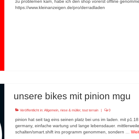
zu problemen kam, habe ich den shop vorerst offline genommen.
https://www.kleinanzeigen.de/pro/derradladen
unsere bikes mit pinion mgu
Veröffentlicht in:
Allgemein
,
riese & müller
,
tout terrain
|
0
pinion hat seit tag eins seinen platz bei uns im laden. mit p1.
germany, einfache wartung und lange lebensdauer. mittlerweile 
schalten/smart.shift ins programm genommen, sondern …
Wei