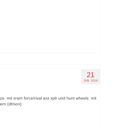
21
JAN. 2026
e. mit sram force/rival axs xplr und hunt wheels: mit
rn (dt/son):