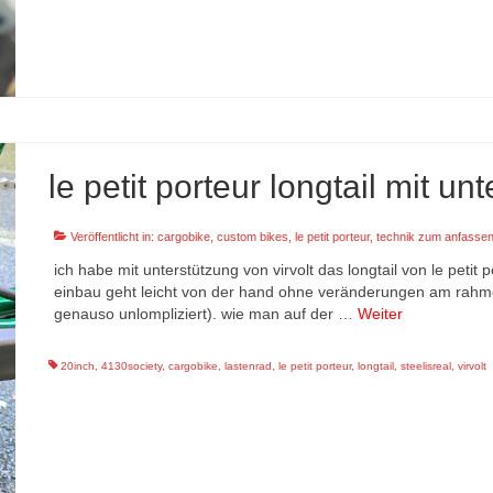
le petit porteur longtail mit un
Veröffentlicht in:
cargobike
,
custom bikes
,
le petit porteur
,
technik zum anfasse
ich habe mit unterstützung von virvolt das longtail von le peti
einbau geht leicht von der hand ohne veränderungen am rahm
genauso unlompliziert). wie man auf der …
Weiter
20inch
,
4130society
,
cargobike
,
lastenrad
,
le petit porteur
,
longtail
,
steelisreal
,
virvolt