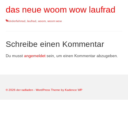
das neue woom wow laufrad
specials
tout terrain pamir / appia / belair / divide
kinderfahrrad
,
laufrad
,
woom
,
woom wow
urban arrow familynext pro / 2026 / 100nm
Schreibe einen Kommentar
impressum
Du musst
angemeldet
sein, um einen Kommentar abzugeben.
© 2026 der radladen - WordPress Theme by
Kadence WP