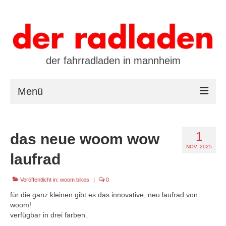
der fahrradladen in mannheim
Menü
startseite
1
das neue woom wow
marken
NOV. 2025
laufrad
öffnungszeiten / kontakt
Veröffentlicht in:
leasing / finanzierung
woom bikes
|
0
für die ganz kleinen gibt es das innovative, neu laufrad von
preistool
woom!
verfügbar in drei farben.
kalender