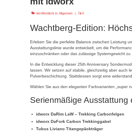
mit idworx
Veröffentlicht in:
Allgemein
|
0
Wachtberg-Edition: Höchs
Erleben Sie die perfekte Balance zwischen Leistung un
Ausstattungslinie wurde entwickelt, um die Performance
einzuschränken oder das zulässige Systemgewicht zu 
In die Entwicklung dieser 25th Anniversary Sondermo
lassen. Wir setzen auf stabile, gleichzeitig aber auch
Pulverbeschichtung. Stattdessen sorgt eine widerstan
Wählen Sie aus den eleganten Farbvarianten „super nat
Serienmäßige Ausstattung 
idworx DaRim LaW – Trekking Carbonfelgen
idworx DaFork Carbon Trekkinggabel
Tubus Liviano Titangepäckträger