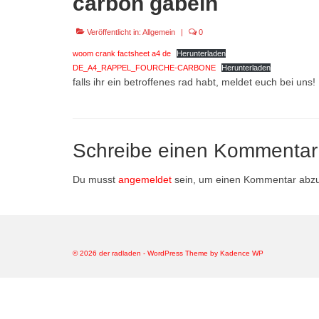
carbon gabeln
Veröffentlicht in:
Allgemein
|
0
woom crank factsheet a4 de
Herunterladen
DE_A4_RAPPEL_FOURCHE-CARBONE
Herunterladen
falls ihr ein betroffenes rad habt, meldet euch bei uns!
Schreibe einen Kommentar
Du musst
angemeldet
sein, um einen Kommentar abz
© 2026 der radladen - WordPress Theme by
Kadence WP