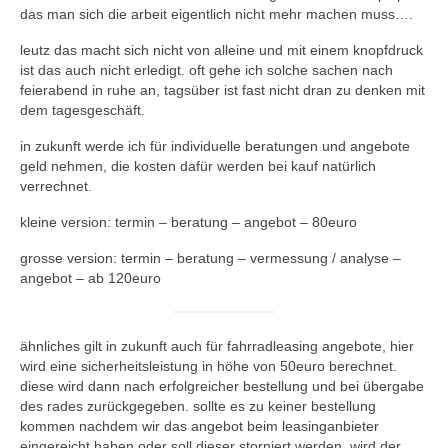
das man sich die arbeit eigentlich nicht mehr machen muss….
specials
leutz das macht sich nicht von alleine und mit einem knopfdruck
ist das auch nicht erledigt. oft gehe ich solche sachen nach
tout terrain pamir / appia / belair / divide
feierabend in ruhe an, tagsüber ist fast nicht dran zu denken mit
dem tagesgeschäft.
urban arrow familynext pro / 2026 / 100nm
in zukunft werde ich für individuelle beratungen und angebote
impressum
geld nehmen, die kosten dafür werden bei kauf natürlich
verrechnet.
kleine version: termin – beratung – angebot – 80euro
grosse version: termin – beratung – vermessung / analyse –
angebot – ab 120euro
ähnliches gilt in zukunft auch für fahrradleasing angebote, hier
wird eine sicherheitsleistung in höhe von 50euro berechnet.
diese wird dann nach erfolgreicher bestellung und bei übergabe
des rades zurückgegeben. sollte es zu keiner bestellung
kommen nachdem wir das angebot beim leasinganbieter
eingereicht haben oder soll dieser storniert werden, wird der