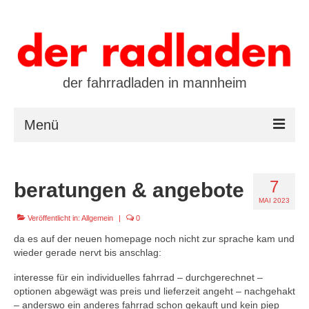
der fahrradladen in mannheim
Menü
startseite
7
beratungen & angebote
marken
MAI 2023
öffnungszeiten / kontakt
Veröffentlicht in:
Allgemein
|
0
da es auf der neuen homepage noch nicht zur sprache kam und
leasing / finanzierung
wieder gerade nervt bis anschlag:
preistool
interesse für ein individuelles fahrrad – durchgerechnet –
optionen abgewägt was preis und lieferzeit angeht – nachgehakt
kalender
– anderswo ein anderes fahrrad schon gekauft und kein piep