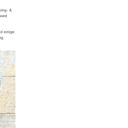
king- &
weit
nd einige
ng,