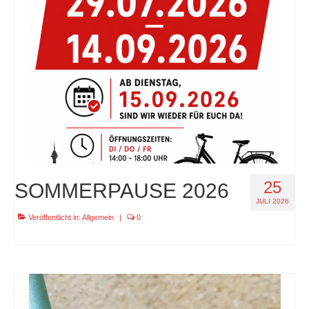
specials
tout terrain pamir / appia / belair / divide
urban arrow familynext pro / 2026 / 100nm
impressum
25
SOMMERPAUSE 2026
JULI 2026
Veröffentlicht in:
Allgemein
|
0