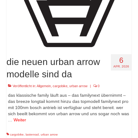
6
die neuen urban arrow
APR. 2026
modelle sind da
Veröffentlicht in:
Allgemein
,
cargobike
,
urban arrow
|
0
das klassische family läuft aus – das familynext übernimmt –
das breeze longtail kommt hinzu das topmodell familynext pro
mit 100nm bosch antrieb ist verfügbar und steht bereit. wer
sich beeilt bekommt von urban arrow und uns sogar noch was
…
Weiter
cargobike
,
lastenrad
,
urban arrow