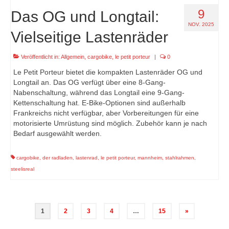
9
Das OG und Longtail:
NOV. 2025
Vielseitige Lastenräder
Veröffentlicht in:
Allgemein
,
cargobike
,
le petit porteur
|
0
Le Petit Porteur bietet die kompakten Lastenräder OG und
Longtail an. Das OG verfügt über eine 8-Gang-
Nabenschaltung, während das Longtail eine 9-Gang-
Kettenschaltung hat. E-Bike-Optionen sind außerhalb
Frankreichs nicht verfügbar, aber Vorbereitungen für eine
motorisierte Umrüstung sind möglich. Zubehör kann je nach
Bedarf ausgewählt werden.
cargobike
,
der radladen
,
lastenrad
,
le petit porteur
,
mannheim
,
stahlrahmen
,
steelisreal
Seitennummerierung
1
2
3
4
…
15
»