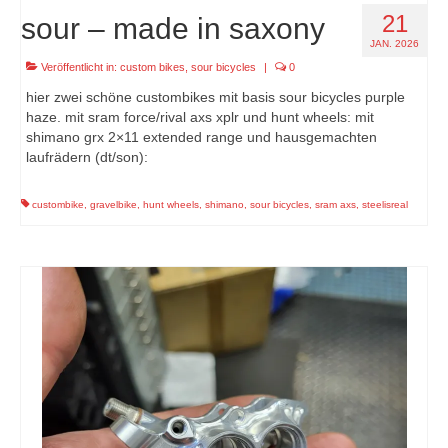
21
sour – made in saxony
JAN. 2026
Veröffentlicht in:
custom bikes
,
sour bicycles
|
0
hier zwei schöne custombikes mit basis sour bicycles purple
haze. mit sram force/rival axs xplr und hunt wheels: mit
shimano grx 2×11 extended range und hausgemachten
laufrädern (dt/son):
custombike
,
gravelbike
,
hunt wheels
,
shimano
,
sour bicycles
,
sram axs
,
steelisreal