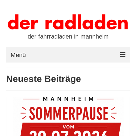
der fahrradladen in mannheim
Menü
startseite
Neueste Beiträge
marken
öffnungszeiten / kontakt
leasing / finanzierung
preistool
kalender