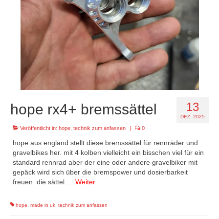
13
hope rx4+ bremssättel
DEZ. 2025
Veröffentlicht in:
hope
,
technik zum anfassen
|
0
hope aus england stellt diese bremssättel für rennräder und
gravelbikes her. mit 4 kolben vielleicht ein bisschen viel für ein
standard rennrad aber der eine oder andere gravelbiker mit
gepäck wird sich über die bremspower und dosierbarkeit
freuen. die sättel …
Weiter
hope
,
made in uk
,
technik zum anfassen