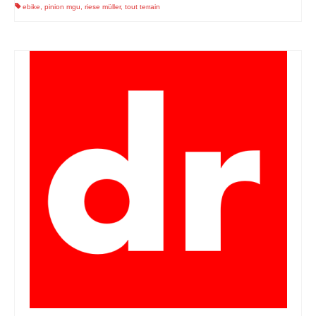
ebike
,
pinion mgu
,
riese müller
,
tout terrain