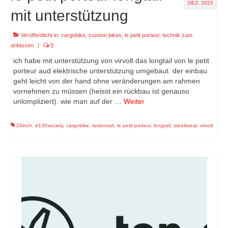
DEZ. 2025
mit unterstützung
Veröffentlicht in:
cargobike
,
custom bikes
,
le petit porteur
,
technik zum
anfassen
|
0
ich habe mit unterstützung von virvolt das longtail von le petit
porteur aud elektrische unterstützung umgebaut. der einbau
geht leicht von der hand ohne veränderungen am rahmen
vornehmen zu müssen (heisst ein rückbau ist genauso
unlompliziert). wie man auf der …
Weiter
20inch
,
4130society
,
cargobike
,
lastenrad
,
le petit porteur
,
longtail
,
steelisreal
,
virvolt