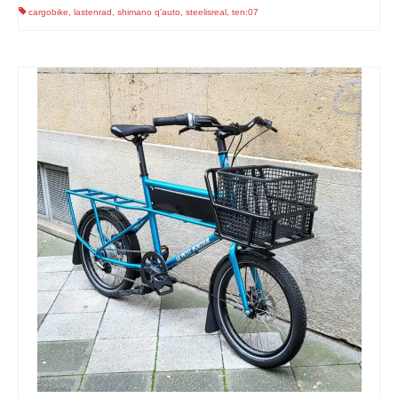
cargobike
,
lastenrad
,
shimano q'auto
,
steelisreal
,
ten:07