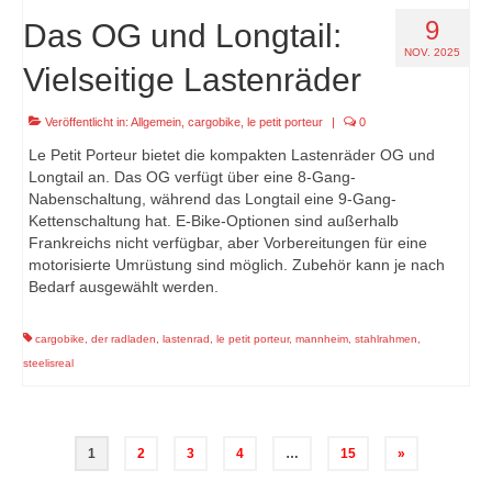
9
Das OG und Longtail:
NOV. 2025
Vielseitige Lastenräder
Veröffentlicht in:
Allgemein
,
cargobike
,
le petit porteur
|
0
Le Petit Porteur bietet die kompakten Lastenräder OG und
Longtail an. Das OG verfügt über eine 8-Gang-
Nabenschaltung, während das Longtail eine 9-Gang-
Kettenschaltung hat. E-Bike-Optionen sind außerhalb
Frankreichs nicht verfügbar, aber Vorbereitungen für eine
motorisierte Umrüstung sind möglich. Zubehör kann je nach
Bedarf ausgewählt werden.
cargobike
,
der radladen
,
lastenrad
,
le petit porteur
,
mannheim
,
stahlrahmen
,
steelisreal
Seitennummerierung
1
2
3
4
…
15
»