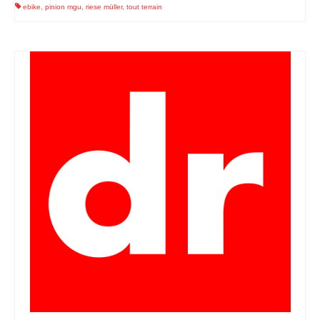
ebike
,
pinion mgu
,
riese müller
,
tout terrain