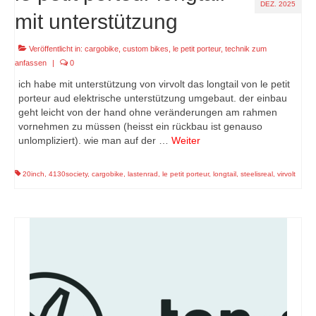
DEZ. 2025
mit unterstützung
Veröffentlicht in:
cargobike
,
custom bikes
,
le petit porteur
,
technik zum
anfassen
|
0
ich habe mit unterstützung von virvolt das longtail von le petit
porteur aud elektrische unterstützung umgebaut. der einbau
geht leicht von der hand ohne veränderungen am rahmen
vornehmen zu müssen (heisst ein rückbau ist genauso
unlompliziert). wie man auf der …
Weiter
20inch
,
4130society
,
cargobike
,
lastenrad
,
le petit porteur
,
longtail
,
steelisreal
,
virvolt