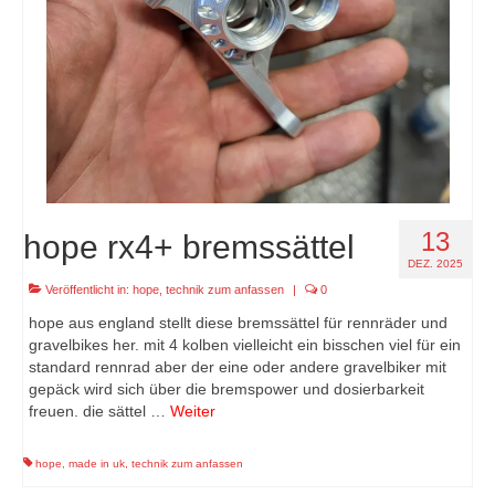
13
hope rx4+ bremssättel
DEZ. 2025
Veröffentlicht in:
hope
,
technik zum anfassen
|
0
hope aus england stellt diese bremssättel für rennräder und
gravelbikes her. mit 4 kolben vielleicht ein bisschen viel für ein
standard rennrad aber der eine oder andere gravelbiker mit
gepäck wird sich über die bremspower und dosierbarkeit
freuen. die sättel …
Weiter
hope
,
made in uk
,
technik zum anfassen