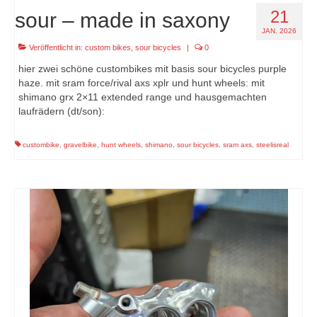
21
sour – made in saxony
JAN. 2026
Veröffentlicht in:
custom bikes
,
sour bicycles
|
0
hier zwei schöne custombikes mit basis sour bicycles purple
haze. mit sram force/rival axs xplr und hunt wheels: mit
shimano grx 2×11 extended range und hausgemachten
laufrädern (dt/son):
custombike
,
gravelbike
,
hunt wheels
,
shimano
,
sour bicycles
,
sram axs
,
steelisreal