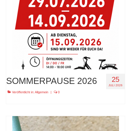
specials
tout terrain pamir / appia / belair / divide
urban arrow familynext pro / 2026 / 100nm
impressum
25
SOMMERPAUSE 2026
JULI 2026
Veröffentlicht in:
Allgemein
|
0