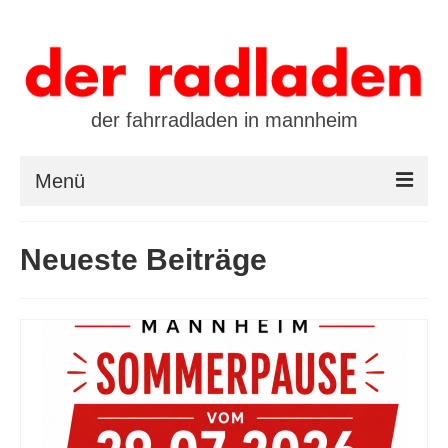
der fahrradladen in mannheim
Menü
startseite
Neueste Beiträge
marken
öffnungszeiten / kontakt
leasing / finanzierung
preistool
kalender