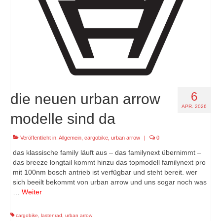
6
die neuen urban arrow
APR. 2026
modelle sind da
Veröffentlicht in:
Allgemein
,
cargobike
,
urban arrow
|
0
das klassische family läuft aus – das familynext übernimmt –
das breeze longtail kommt hinzu das topmodell familynext pro
mit 100nm bosch antrieb ist verfügbar und steht bereit. wer
sich beeilt bekommt von urban arrow und uns sogar noch was
…
Weiter
cargobike
,
lastenrad
,
urban arrow