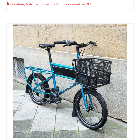
cargobike
,
lastenrad
,
shimano q'auto
,
steelisreal
,
ten:07