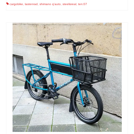
cargobike
,
lastenrad
,
shimano q'auto
,
steelisreal
,
ten:07