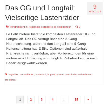
9
Das OG und Longtail:
NOV. 2025
Vielseitige Lastenräder
Veröffentlicht in:
Allgemein
,
cargobike
,
le petit porteur
|
0
Le Petit Porteur bietet die kompakten Lastenräder OG und
Longtail an. Das OG verfügt über eine 8-Gang-
Nabenschaltung, während das Longtail eine 9-Gang-
Kettenschaltung hat. E-Bike-Optionen sind außerhalb
Frankreichs nicht verfügbar, aber Vorbereitungen für eine
motorisierte Umrüstung sind möglich. Zubehör kann je nach
Bedarf ausgewählt werden.
cargobike
,
der radladen
,
lastenrad
,
le petit porteur
,
mannheim
,
stahlrahmen
,
steelisreal
Seitennummerierung
1
2
3
4
…
15
»