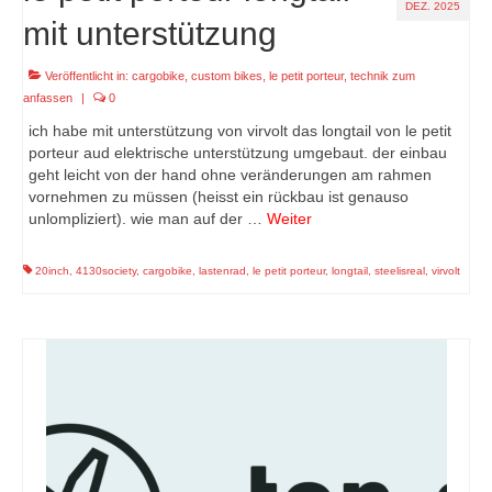
DEZ. 2025
mit unterstützung
Veröffentlicht in:
cargobike
,
custom bikes
,
le petit porteur
,
technik zum
anfassen
|
0
ich habe mit unterstützung von virvolt das longtail von le petit
porteur aud elektrische unterstützung umgebaut. der einbau
geht leicht von der hand ohne veränderungen am rahmen
vornehmen zu müssen (heisst ein rückbau ist genauso
unlompliziert). wie man auf der …
Weiter
20inch
,
4130society
,
cargobike
,
lastenrad
,
le petit porteur
,
longtail
,
steelisreal
,
virvolt