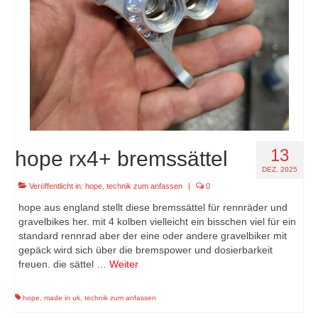
13
hope rx4+ bremssättel
DEZ. 2025
Veröffentlicht in:
hope
,
technik zum anfassen
|
0
hope aus england stellt diese bremssättel für rennräder und
gravelbikes her. mit 4 kolben vielleicht ein bisschen viel für ein
standard rennrad aber der eine oder andere gravelbiker mit
gepäck wird sich über die bremspower und dosierbarkeit
freuen. die sättel …
Weiter
hope
,
made in uk
,
technik zum anfassen