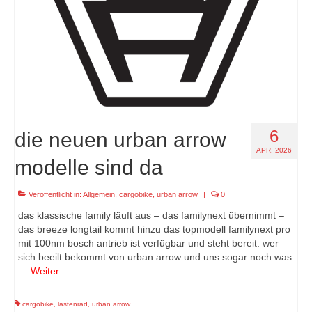
6
die neuen urban arrow
APR. 2026
modelle sind da
Veröffentlicht in:
Allgemein
,
cargobike
,
urban arrow
|
0
das klassische family läuft aus – das familynext übernimmt –
das breeze longtail kommt hinzu das topmodell familynext pro
mit 100nm bosch antrieb ist verfügbar und steht bereit. wer
sich beeilt bekommt von urban arrow und uns sogar noch was
…
Weiter
cargobike
,
lastenrad
,
urban arrow