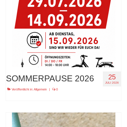
specials
tout terrain pamir / appia / belair / divide
urban arrow familynext pro / 2026 / 100nm
impressum
25
SOMMERPAUSE 2026
JULI 2026
Veröffentlicht in:
Allgemein
|
0