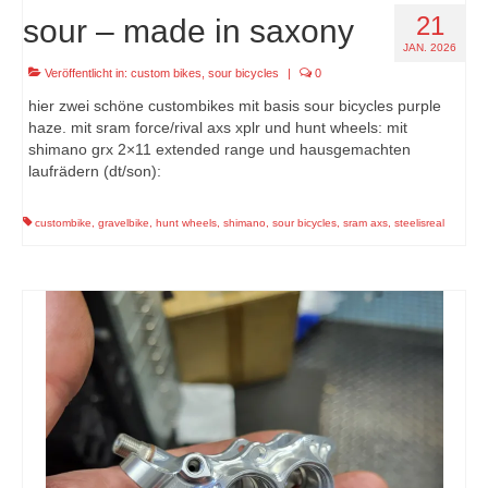
21
sour – made in saxony
JAN. 2026
Veröffentlicht in:
custom bikes
,
sour bicycles
|
0
hier zwei schöne custombikes mit basis sour bicycles purple
haze. mit sram force/rival axs xplr und hunt wheels: mit
shimano grx 2×11 extended range und hausgemachten
laufrädern (dt/son):
custombike
,
gravelbike
,
hunt wheels
,
shimano
,
sour bicycles
,
sram axs
,
steelisreal