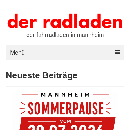
der fahrradladen in mannheim
Menü
startseite
Neueste Beiträge
marken
öffnungszeiten / kontakt
leasing / finanzierung
preistool
kalender