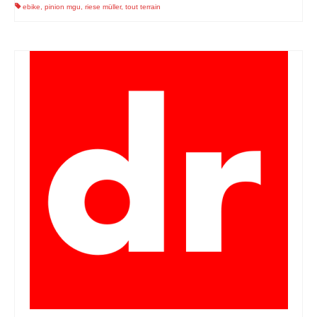
ebike
,
pinion mgu
,
riese müller
,
tout terrain