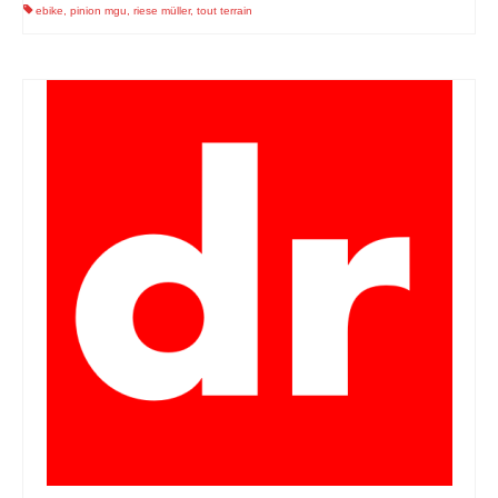
ebike
,
pinion mgu
,
riese müller
,
tout terrain