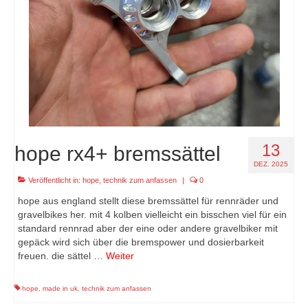
13
hope rx4+ bremssättel
DEZ. 2025
Veröffentlicht in:
hope
,
technik zum anfassen
|
0
hope aus england stellt diese bremssättel für rennräder und
gravelbikes her. mit 4 kolben vielleicht ein bisschen viel für ein
standard rennrad aber der eine oder andere gravelbiker mit
gepäck wird sich über die bremspower und dosierbarkeit
freuen. die sättel …
Weiter
hope
,
made in uk
,
technik zum anfassen