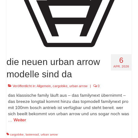
6
die neuen urban arrow
APR. 2026
modelle sind da
Veröffentlicht in:
Allgemein
,
cargobike
,
urban arrow
|
0
das klassische family läuft aus – das familynext übernimmt –
das breeze longtail kommt hinzu das topmodell familynext pro
mit 100nm bosch antrieb ist verfügbar und steht bereit. wer
sich beeilt bekommt von urban arrow und uns sogar noch was
…
Weiter
cargobike
,
lastenrad
,
urban arrow