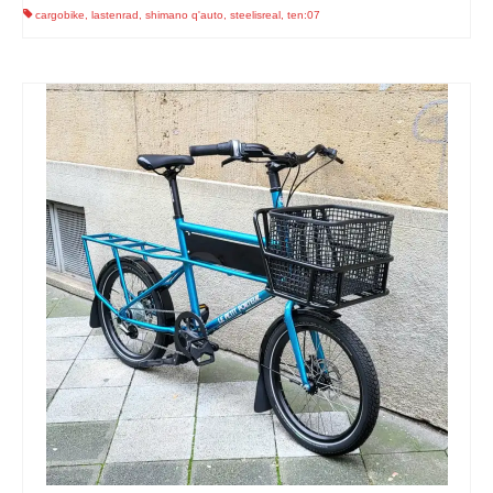
cargobike
,
lastenrad
,
shimano q'auto
,
steelisreal
,
ten:07