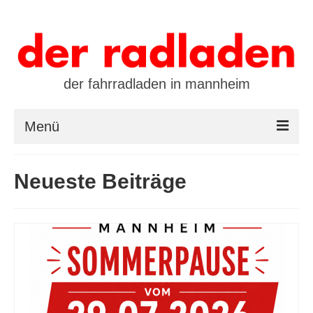
der fahrradladen in mannheim
Menü
startseite
Neueste Beiträge
marken
öffnungszeiten / kontakt
leasing / finanzierung
preistool
kalender