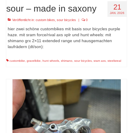
21
sour – made in saxony
JAN. 2026
Veröffentlicht in:
custom bikes
,
sour bicycles
|
0
hier zwei schöne custombikes mit basis sour bicycles purple
haze. mit sram force/rival axs xplr und hunt wheels: mit
shimano grx 2×11 extended range und hausgemachten
laufrädern (dt/son):
custombike
,
gravelbike
,
hunt wheels
,
shimano
,
sour bicycles
,
sram axs
,
steelisreal