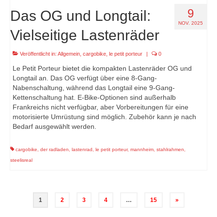
9
Das OG und Longtail:
NOV. 2025
Vielseitige Lastenräder
Veröffentlicht in:
Allgemein
,
cargobike
,
le petit porteur
|
0
Le Petit Porteur bietet die kompakten Lastenräder OG und
Longtail an. Das OG verfügt über eine 8-Gang-
Nabenschaltung, während das Longtail eine 9-Gang-
Kettenschaltung hat. E-Bike-Optionen sind außerhalb
Frankreichs nicht verfügbar, aber Vorbereitungen für eine
motorisierte Umrüstung sind möglich. Zubehör kann je nach
Bedarf ausgewählt werden.
cargobike
,
der radladen
,
lastenrad
,
le petit porteur
,
mannheim
,
stahlrahmen
,
steelisreal
Seitennummerierung
1
2
3
4
…
15
»