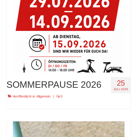
specials
tout terrain pamir / appia / belair / divide
urban arrow familynext pro / 2026 / 100nm
impressum
25
SOMMERPAUSE 2026
JULI 2026
Veröffentlicht in:
Allgemein
|
0