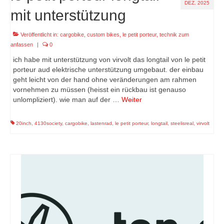
DEZ. 2025
mit unterstützung
Veröffentlicht in:
cargobike
,
custom bikes
,
le petit porteur
,
technik zum
anfassen
|
0
ich habe mit unterstützung von virvolt das longtail von le petit
porteur aud elektrische unterstützung umgebaut. der einbau
geht leicht von der hand ohne veränderungen am rahmen
vornehmen zu müssen (heisst ein rückbau ist genauso
unlompliziert). wie man auf der …
Weiter
20inch
,
4130society
,
cargobike
,
lastenrad
,
le petit porteur
,
longtail
,
steelisreal
,
virvolt