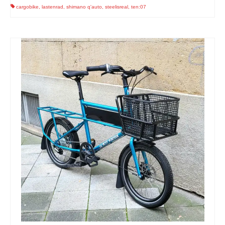
cargobike
,
lastenrad
,
shimano q'auto
,
steelisreal
,
ten:07