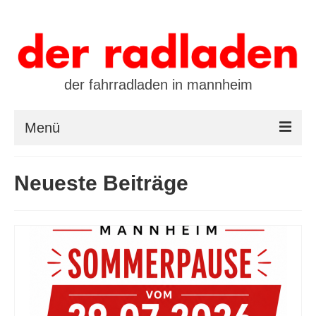
der fahrradladen in mannheim
Menü
startseite
Neueste Beiträge
marken
öffnungszeiten / kontakt
leasing / finanzierung
preistool
kalender