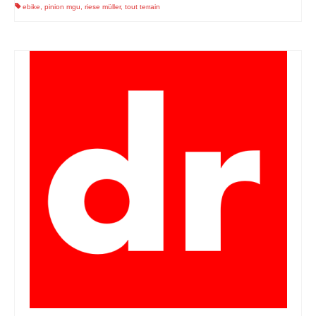
ebike
,
pinion mgu
,
riese müller
,
tout terrain