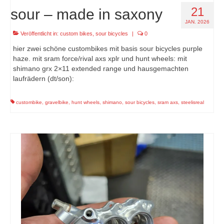
21
sour – made in saxony
JAN. 2026
Veröffentlicht in:
custom bikes
,
sour bicycles
|
0
hier zwei schöne custombikes mit basis sour bicycles purple
haze. mit sram force/rival axs xplr und hunt wheels: mit
shimano grx 2×11 extended range und hausgemachten
laufrädern (dt/son):
custombike
,
gravelbike
,
hunt wheels
,
shimano
,
sour bicycles
,
sram axs
,
steelisreal