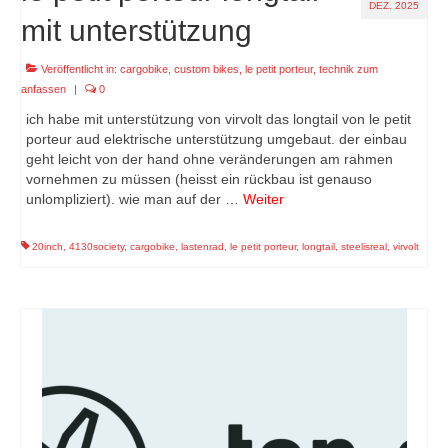
DEZ. 2025
mit unterstützung
Veröffentlicht in:
cargobike
,
custom bikes
,
le petit porteur
,
technik zum
anfassen
|
0
ich habe mit unterstützung von virvolt das longtail von le petit
porteur aud elektrische unterstützung umgebaut. der einbau
geht leicht von der hand ohne veränderungen am rahmen
vornehmen zu müssen (heisst ein rückbau ist genauso
unlompliziert). wie man auf der …
Weiter
20inch
,
4130society
,
cargobike
,
lastenrad
,
le petit porteur
,
longtail
,
steelisreal
,
virvolt