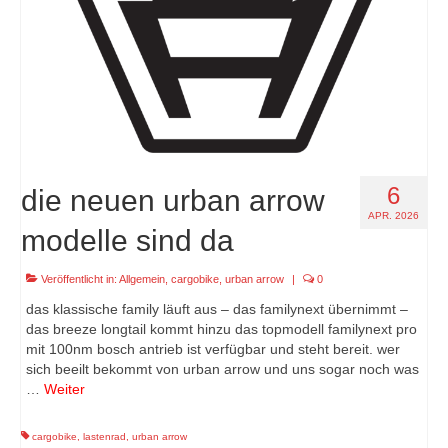
6
die neuen urban arrow
APR. 2026
modelle sind da
Veröffentlicht in:
Allgemein
,
cargobike
,
urban arrow
|
0
das klassische family läuft aus – das familynext übernimmt –
das breeze longtail kommt hinzu das topmodell familynext pro
mit 100nm bosch antrieb ist verfügbar und steht bereit. wer
sich beeilt bekommt von urban arrow und uns sogar noch was
…
Weiter
cargobike
,
lastenrad
,
urban arrow