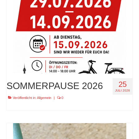
specials
tout terrain pamir / appia / belair / divide
urban arrow familynext pro / 2026 / 100nm
impressum
25
SOMMERPAUSE 2026
JULI 2026
Veröffentlicht in:
Allgemein
|
0