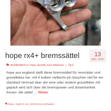
13
hope rx4+ bremssättel
DEZ. 2025
Veröffentlicht in:
hope
,
technik zum anfassen
|
0
hope aus england stellt diese bremssättel für rennräder und
gravelbikes her. mit 4 kolben vielleicht ein bisschen viel für ein
standard rennrad aber der eine oder andere gravelbiker mit
gepäck wird sich über die bremspower und dosierbarkeit
freuen. die sättel …
Weiter
hope
,
made in uk
,
technik zum anfassen