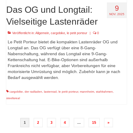
9
Das OG und Longtail:
NOV. 2025
Vielseitige Lastenräder
Veröffentlicht in:
Allgemein
,
cargobike
,
le petit porteur
|
0
Le Petit Porteur bietet die kompakten Lastenräder OG und
Longtail an. Das OG verfügt über eine 8-Gang-
Nabenschaltung, während das Longtail eine 9-Gang-
Kettenschaltung hat. E-Bike-Optionen sind außerhalb
Frankreichs nicht verfügbar, aber Vorbereitungen für eine
motorisierte Umrüstung sind möglich. Zubehör kann je nach
Bedarf ausgewählt werden.
cargobike
,
der radladen
,
lastenrad
,
le petit porteur
,
mannheim
,
stahlrahmen
,
steelisreal
Seitennummerierung
1
2
3
4
…
15
»