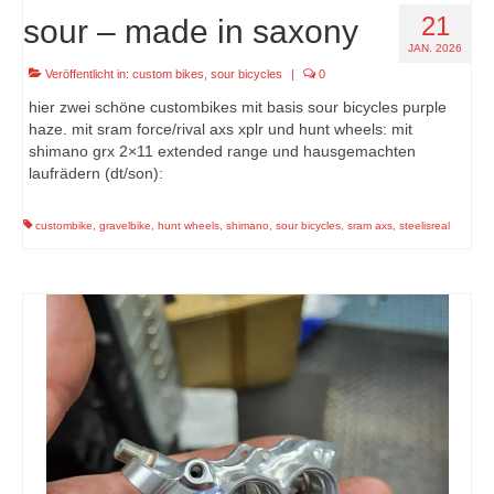
21
sour – made in saxony
JAN. 2026
Veröffentlicht in:
custom bikes
,
sour bicycles
|
0
hier zwei schöne custombikes mit basis sour bicycles purple
haze. mit sram force/rival axs xplr und hunt wheels: mit
shimano grx 2×11 extended range und hausgemachten
laufrädern (dt/son):
custombike
,
gravelbike
,
hunt wheels
,
shimano
,
sour bicycles
,
sram axs
,
steelisreal