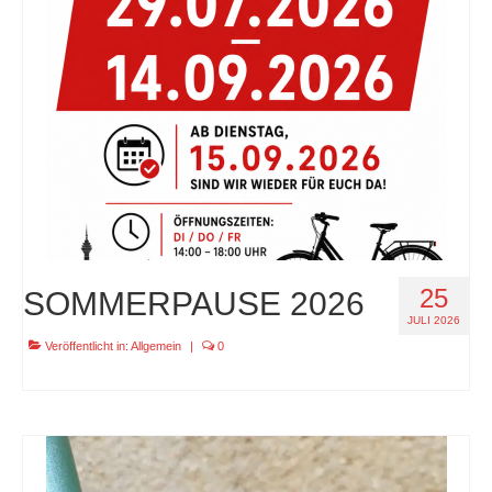
specials
tout terrain pamir / appia / belair / divide
urban arrow familynext pro / 2026 / 100nm
impressum
25
SOMMERPAUSE 2026
JULI 2026
Veröffentlicht in:
Allgemein
|
0