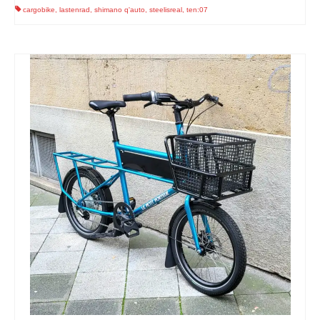
cargobike
,
lastenrad
,
shimano q'auto
,
steelisreal
,
ten:07