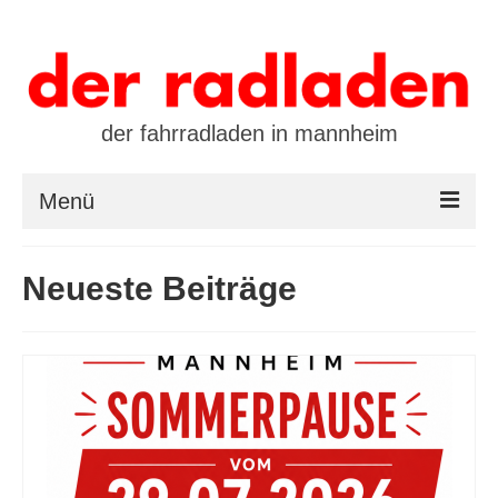
der fahrradladen in mannheim
Menü
startseite
Neueste Beiträge
marken
öffnungszeiten / kontakt
leasing / finanzierung
preistool
kalender