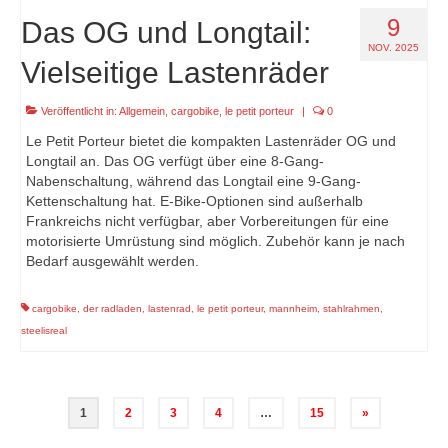
9
Das OG und Longtail:
NOV. 2025
Vielseitige Lastenräder
Veröffentlicht in:
Allgemein
,
cargobike
,
le petit porteur
|
0
Le Petit Porteur bietet die kompakten Lastenräder OG und
Longtail an. Das OG verfügt über eine 8-Gang-
Nabenschaltung, während das Longtail eine 9-Gang-
Kettenschaltung hat. E-Bike-Optionen sind außerhalb
Frankreichs nicht verfügbar, aber Vorbereitungen für eine
motorisierte Umrüstung sind möglich. Zubehör kann je nach
Bedarf ausgewählt werden.
cargobike
,
der radladen
,
lastenrad
,
le petit porteur
,
mannheim
,
stahlrahmen
,
steelisreal
Seitennummerierung
1
2
3
4
…
15
»