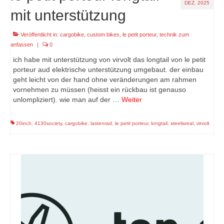
DEZ. 2025
mit unterstützung
Veröffentlicht in:
cargobike
,
custom bikes
,
le petit porteur
,
technik zum
anfassen
|
0
ich habe mit unterstützung von virvolt das longtail von le petit
porteur aud elektrische unterstützung umgebaut. der einbau
geht leicht von der hand ohne veränderungen am rahmen
vornehmen zu müssen (heisst ein rückbau ist genauso
unlompliziert). wie man auf der …
Weiter
20inch
,
4130society
,
cargobike
,
lastenrad
,
le petit porteur
,
longtail
,
steelisreal
,
virvolt