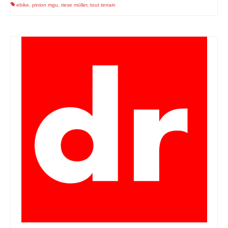
ebike
,
pinion mgu
,
riese müller
,
tout terrain