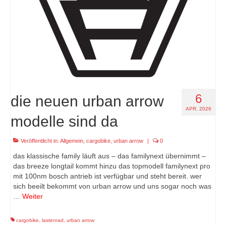
6
die neuen urban arrow
APR. 2026
modelle sind da
Veröffentlicht in:
Allgemein
,
cargobike
,
urban arrow
|
0
das klassische family läuft aus – das familynext übernimmt –
das breeze longtail kommt hinzu das topmodell familynext pro
mit 100nm bosch antrieb ist verfügbar und steht bereit. wer
sich beeilt bekommt von urban arrow und uns sogar noch was
…
Weiter
cargobike
,
lastenrad
,
urban arrow