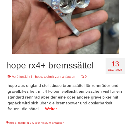
13
hope rx4+ bremssättel
DEZ. 2025
Veröffentlicht in:
hope
,
technik zum anfassen
|
0
hope aus england stellt diese bremssättel für rennräder und
gravelbikes her. mit 4 kolben vielleicht ein bisschen viel für ein
standard rennrad aber der eine oder andere gravelbiker mit
gepäck wird sich über die bremspower und dosierbarkeit
freuen. die sättel …
Weiter
hope
,
made in uk
,
technik zum anfassen