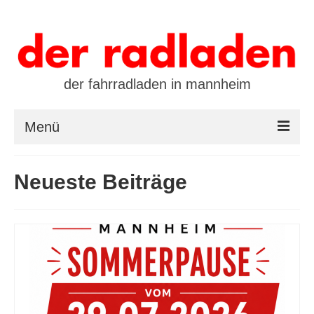
der fahrradladen in mannheim
Menü
startseite
Neueste Beiträge
marken
öffnungszeiten / kontakt
leasing / finanzierung
preistool
kalender