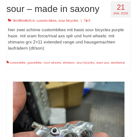
21
sour – made in saxony
JAN. 2026
Veröffentlicht in:
custom bikes
,
sour bicycles
|
0
hier zwei schöne custombikes mit basis sour bicycles purple
haze. mit sram force/rival axs xplr und hunt wheels: mit
shimano grx 2×11 extended range und hausgemachten
laufrädern (dt/son):
custombike
,
gravelbike
,
hunt wheels
,
shimano
,
sour bicycles
,
sram axs
,
steelisreal