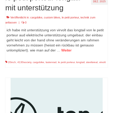
DEZ. 2025
mit unterstützung
Veröffentlicht in:
cargobike
,
custom bikes
,
le petit porteur
,
technik zum
anfassen
|
0
ich habe mit unterstützung von virvolt das longtail von le petit
porteur aud elektrische unterstützung umgebaut. der einbau
geht leicht von der hand ohne veränderungen am rahmen
vornehmen zu müssen (heisst ein rückbau ist genauso
unlompliziert). wie man auf der …
Weiter
20inch
,
4130society
,
cargobike
,
lastenrad
,
le petit porteur
,
longtail
,
steelisreal
,
virvolt