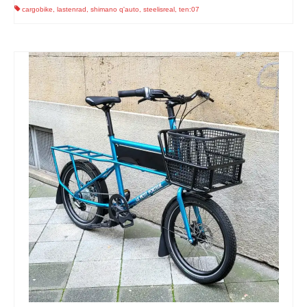
cargobike
,
lastenrad
,
shimano q'auto
,
steelisreal
,
ten:07