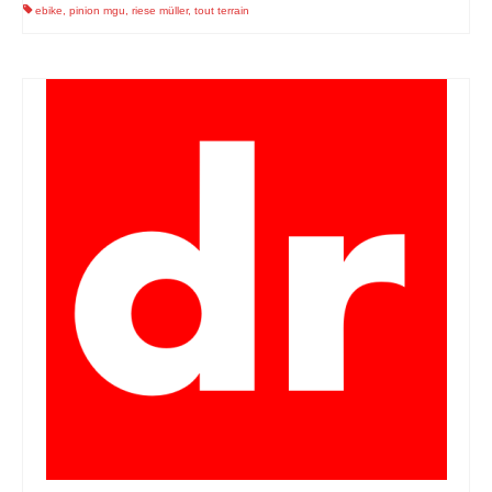
ebike
,
pinion mgu
,
riese müller
,
tout terrain