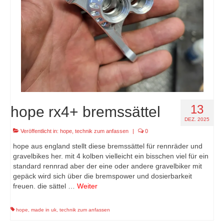
13
hope rx4+ bremssättel
DEZ. 2025
Veröffentlicht in:
hope
,
technik zum anfassen
|
0
hope aus england stellt diese bremssättel für rennräder und
gravelbikes her. mit 4 kolben vielleicht ein bisschen viel für ein
standard rennrad aber der eine oder andere gravelbiker mit
gepäck wird sich über die bremspower und dosierbarkeit
freuen. die sättel …
Weiter
hope
,
made in uk
,
technik zum anfassen