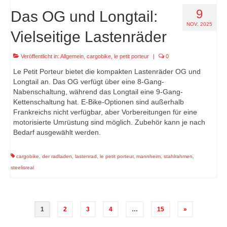
9
Das OG und Longtail:
NOV. 2025
Vielseitige Lastenräder
Veröffentlicht in:
Allgemein
,
cargobike
,
le petit porteur
|
0
Le Petit Porteur bietet die kompakten Lastenräder OG und
Longtail an. Das OG verfügt über eine 8-Gang-
Nabenschaltung, während das Longtail eine 9-Gang-
Kettenschaltung hat. E-Bike-Optionen sind außerhalb
Frankreichs nicht verfügbar, aber Vorbereitungen für eine
motorisierte Umrüstung sind möglich. Zubehör kann je nach
Bedarf ausgewählt werden.
cargobike
,
der radladen
,
lastenrad
,
le petit porteur
,
mannheim
,
stahlrahmen
,
steelisreal
Seitennummerierung
1
2
3
4
…
15
»