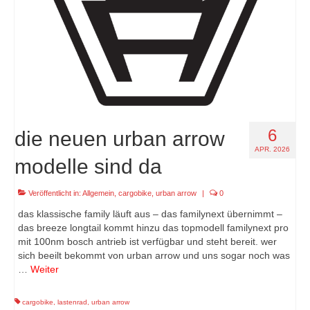
6
die neuen urban arrow
APR. 2026
modelle sind da
Veröffentlicht in:
Allgemein
,
cargobike
,
urban arrow
|
0
das klassische family läuft aus – das familynext übernimmt –
das breeze longtail kommt hinzu das topmodell familynext pro
mit 100nm bosch antrieb ist verfügbar und steht bereit. wer
sich beeilt bekommt von urban arrow und uns sogar noch was
…
Weiter
cargobike
,
lastenrad
,
urban arrow