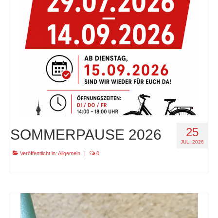
specials
tout terrain pamir / appia / belair / divide
urban arrow familynext pro / 2026 / 100nm
impressum
25
SOMMERPAUSE 2026
JULI 2026
Veröffentlicht in:
Allgemein
|
0