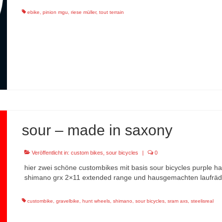
ebike
,
pinion mgu
,
riese müller
,
tout terrain
sour – made in saxony
Veröffentlicht in:
custom bikes
,
sour bicycles
|
0
hier zwei schöne custombikes mit basis sour bicycles purple haz
shimano grx 2×11 extended range und hausgemachten laufräde
custombike
,
gravelbike
,
hunt wheels
,
shimano
,
sour bicycles
,
sram axs
,
steelisreal