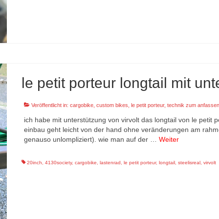
le petit porteur longtail mit un
Veröffentlicht in:
cargobike
,
custom bikes
,
le petit porteur
,
technik zum anfasse
ich habe mit unterstützung von virvolt das longtail von le peti
einbau geht leicht von der hand ohne veränderungen am rahm
genauso unlompliziert). wie man auf der …
Weiter
20inch
,
4130society
,
cargobike
,
lastenrad
,
le petit porteur
,
longtail
,
steelisreal
,
virvolt