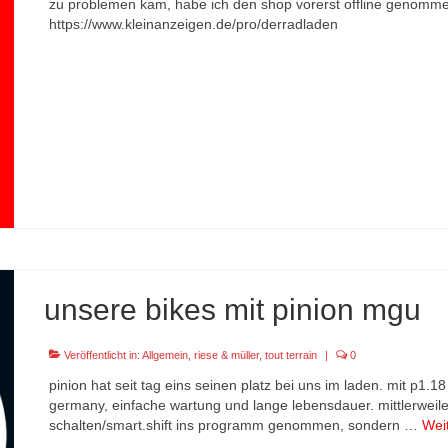
zu problemen kam, habe ich den shop vorerst offline genommen.
https://www.kleinanzeigen.de/pro/derradladen
unsere bikes mit pinion mgu
Veröffentlicht in:
Allgemein
,
riese & müller
,
tout terrain
|
0
pinion hat seit tag eins seinen platz bei uns im laden. mit p1.
germany, einfache wartung und lange lebensdauer. mittlerweile 
schalten/smart.shift ins programm genommen, sondern …
Wei