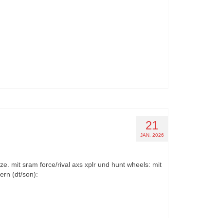
21
JAN. 2026
e. mit sram force/rival axs xplr und hunt wheels: mit
rn (dt/son):