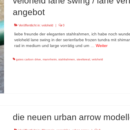
veloheld lane swing / lane ve
angebot
Veröffentlicht in:
veloheld
|
0
liebe freunde der eleganten stahlrahmen, ich habe noch wund
veloheld lane swing in der serienfarbe frozen tundra mit shima
rad in medium und large vorrätig und um …
Weiter
gates carbon drive
,
mannheim
,
stahlrahmen
,
steelisreal
,
veloheld
die neuen urban arrow modell