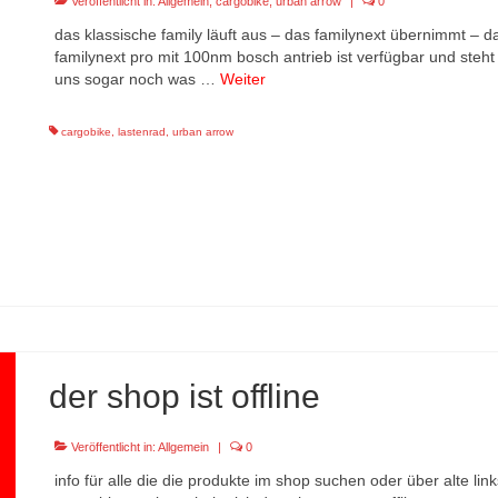
Veröffentlicht in:
Allgemein
,
cargobike
,
urban arrow
|
0
das klassische family läuft aus – das familynext übernimmt – 
familynext pro mit 100nm bosch antrieb ist verfügbar und steht
uns sogar noch was …
Weiter
cargobike
,
lastenrad
,
urban arrow
der shop ist offline
Veröffentlicht in:
Allgemein
|
0
info für alle die die produkte im shop suchen oder über alte li