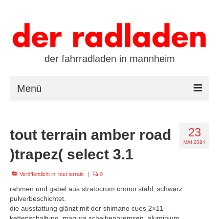
der fahrradladen in mannheim
Menü
startseite
23
tout terrain amber road
marken
MAI 2024
)trapez( select 3.1
öffnungszeiten / kontakt
Veröffentlicht in:
leasing / finanzierung
tout terrain
|
0
rahmen und gabel aus stratocrom cromo stahl, schwarz
preistool
pulverbeschichtet.
die ausstattung glänzt mit der shimano cues 2×11
kalender
kettenschaltung, magura scheibenbremsen, aluminium