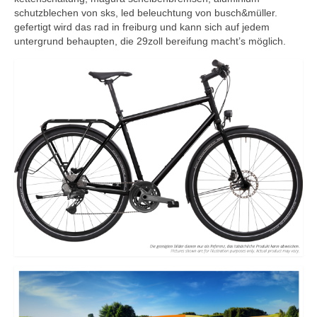
schutzblechen von sks, led beleuchtung von busch&müller.
specials
gefertigt wird das rad in freiburg und kann sich auf jedem
untergrund behaupten, die 29zoll bereifung macht’s möglich.
tout terrain pamir / appia / belair / divide
urban arrow familynext pro / 2026 / 100nm
impressum