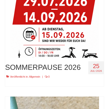
specials
tout terrain pamir / appia / belair / divide
urban arrow familynext pro / 2026 / 100nm
impressum
25
SOMMERPAUSE 2026
JULI 2026
Veröffentlicht in:
Allgemein
|
0