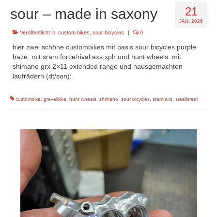
21
sour – made in saxony
JAN. 2026
Veröffentlicht in:
custom bikes
,
sour bicycles
|
0
hier zwei schöne custombikes mit basis sour bicycles purple
haze. mit sram force/rival axs xplr und hunt wheels: mit
shimano grx 2×11 extended range und hausgemachten
laufrädern (dt/son):
custombike
,
gravelbike
,
hunt wheels
,
shimano
,
sour bicycles
,
sram axs
,
steelisreal