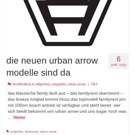
6
die neuen urban arrow
APR. 2026
modelle sind da
Veröffentlicht in:
Allgemein
,
cargobike
,
urban arrow
|
0
das klassische family läuft aus – das familynext übernimmt –
das breeze longtail kommt hinzu das topmodell familynext pro
mit 100nm bosch antrieb ist verfügbar und steht bereit. wer
sich beeilt bekommt von urban arrow und uns sogar noch was
…
Weiter
cargobike
,
lastenrad
,
urban arrow