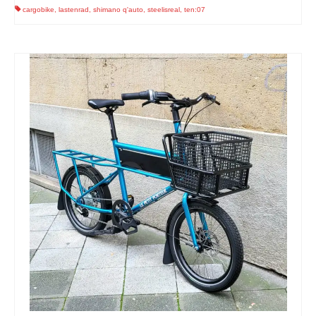
cargobike
,
lastenrad
,
shimano q'auto
,
steelisreal
,
ten:07