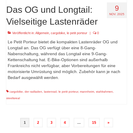
9
Das OG und Longtail:
NOV. 2025
Vielseitige Lastenräder
Veröffentlicht in:
Allgemein
,
cargobike
,
le petit porteur
|
0
Le Petit Porteur bietet die kompakten Lastenräder OG und
Longtail an. Das OG verfügt über eine 8-Gang-
Nabenschaltung, während das Longtail eine 9-Gang-
Kettenschaltung hat. E-Bike-Optionen sind außerhalb
Frankreichs nicht verfügbar, aber Vorbereitungen für eine
motorisierte Umrüstung sind möglich. Zubehör kann je nach
Bedarf ausgewählt werden.
cargobike
,
der radladen
,
lastenrad
,
le petit porteur
,
mannheim
,
stahlrahmen
,
steelisreal
Seitennummerierung
1
2
3
4
…
15
»