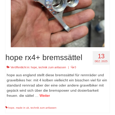
13
hope rx4+ bremssättel
DEZ. 2025
Veröffentlicht in:
hope
,
technik zum anfassen
|
0
hope aus england stellt diese bremssättel für rennräder und
gravelbikes her. mit 4 kolben vielleicht ein bisschen viel für ein
standard rennrad aber der eine oder andere gravelbiker mit
gepäck wird sich über die bremspower und dosierbarkeit
freuen. die sättel …
Weiter
hope
,
made in uk
,
technik zum anfassen