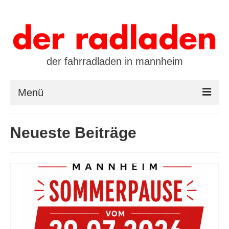
der fahrradladen in mannheim
Menü
startseite
Neueste Beiträge
marken
öffnungszeiten / kontakt
leasing / finanzierung
preistool
kalender