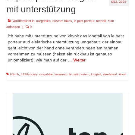
DEZ. 2025
mit unterstützung
Veröffentlicht in:
cargobike
,
custom bikes
,
le petit porteur
,
technik zum
anfassen
|
0
ich habe mit unterstützung von virvolt das longtail von le petit
porteur aud elektrische unterstützung umgebaut. der einbau
geht leicht von der hand ohne veränderungen am rahmen
vornehmen zu müssen (heisst ein rückbau ist genauso
unlompliziert). wie man auf der …
Weiter
20inch
,
4130society
,
cargobike
,
lastenrad
,
le petit porteur
,
longtail
,
steelisreal
,
virvolt