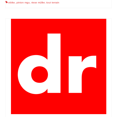
ebike
,
pinion mgu
,
riese müller
,
tout terrain